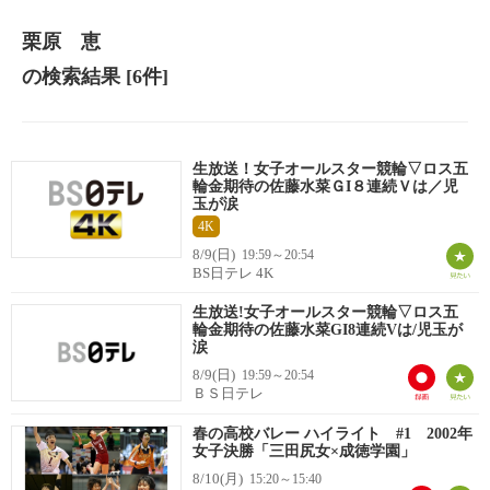
栗原 恵
の検索結果
[6件]
生放送！女子オールスター競輪▽ロス五
輪金期待の佐藤水菜ＧI８連続Ｖは／児
玉が涙
4K
8/9(日)
19:59～20:54
BS日テレ 4K
生放送!女子オールスター競輪▽ロス五
輪金期待の佐藤水菜GI8連続Vは/児玉が
涙
8/9(日)
19:59～20:54
ＢＳ日テレ
春の高校バレー ハイライト #1 2002年
女子決勝「三田尻女×成徳学園」
8/10(月)
15:20～15:40