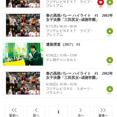
フジテレビＮＥＸＴ ライブ・
プレミアム
春の高校バレー ハイライト #1 2002年
女子決勝「三田尻女×成徳学園」
8/17(月)
08:10～08:30
フジテレビＮＥＸＴ ライブ・
プレミアム
遺留捜査（2017） #3
8/29(土)
11:00～12:00
テレ朝チャンネル１
春の高校バレー ハイライト #1 2002年
女子決勝「三田尻女×成徳学園」
8/30(日)
16:30～16:50
フジテレビＯＮＥ スポーツ・
バラエティ
1
最初へ
前へ
次へ
最後へ