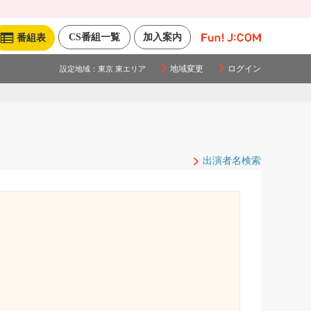
CS番組一覧
加入案内
番組表
地域変更
ログイン
設定地域：
東京 東エリア
出演者名検索