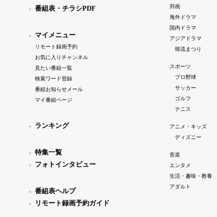
邦画
番組表・チラシPDF
海外ドラマ
国内ドラマ
マイメニュー
アジアドラマ
リモート録画予約
韓流まつり
お気に入りチャンネル
スポーツ
見たい番組一覧
プロ野球
検索ワード登録
サッカー
番組お知らせメール
ゴルフ
マイ番組ページ
テニス
ランキング
アニメ・キッズ
ディズニー
特集一覧
音楽
フォトインタビュー
エンタメ
生活・趣味・教養
アダルト
番組表ヘルプ
リモート録画予約ガイド