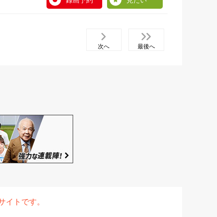
録画予約
見たい
次へ
最後へ
表サイトです。