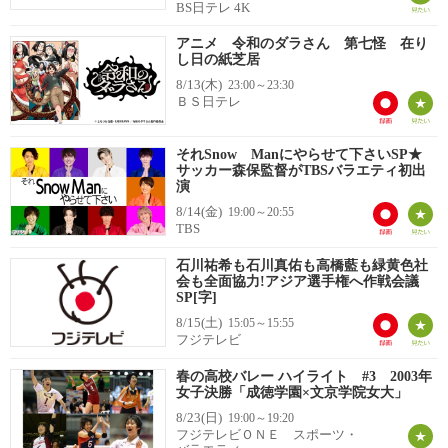
BS日テレ 4K
アニメ 令和のダラさん 第七怪 在り
し日の紙芝居
8/13(木)
23:00～23:30
ＢＳ日テレ
それSnow Manにやらせて下さいSP★
サッカー森保監督がTBSバラエティ初出
演
8/14(金)
19:00～20:55
TBS
石川祐希も石川真佑も高橋藍も緑黄色社
会も全面協力!アジア選手権へ作戦会議
SP[字]
8/15(土)
15:05～15:55
フジテレビ
春の高校バレー ハイライト #3 2003年
女子決勝「成徳学園×文京学院女大」
8/23(日)
19:00～19:20
フジテレビＯＮＥ スポーツ・