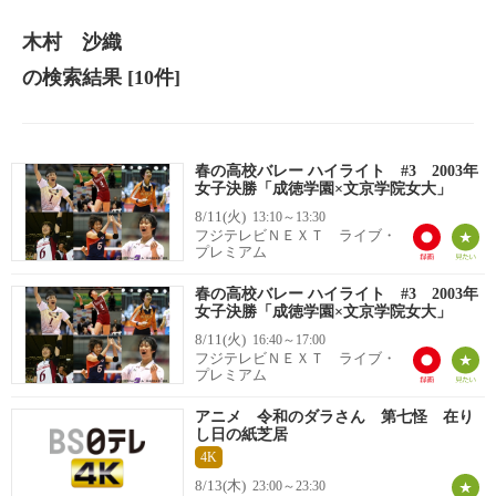
木村 沙織
の検索結果
[10件]
春の高校バレー ハイライト #3 2003年
女子決勝「成徳学園×文京学院女大」
8/11(火)
13:10～13:30
フジテレビＮＥＸＴ ライブ・
プレミアム
春の高校バレー ハイライト #3 2003年
女子決勝「成徳学園×文京学院女大」
8/11(火)
16:40～17:00
フジテレビＮＥＸＴ ライブ・
プレミアム
アニメ 令和のダラさん 第七怪 在り
し日の紙芝居
4K
8/13(木)
23:00～23:30