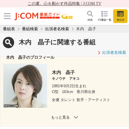
この夏、心を動かす作品特集 | J:COM TV
検索
CS番組一覧
番組表
番組表
番組検索
出演者名検索
木内 晶子
木内 晶子に関連する番組
出演者名検索
木内 晶子のプロフィール
木内 晶子
キノウチ アキコ
1981年9月2日生まれ
O型
163cm
香川県出身
女優 タレント 歌手・アーティスト
もっと見る