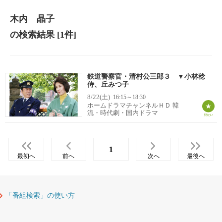
木内 晶子
の検索結果
[1件]
鉄道警察官・清村公三郎３ ▼小林稔
侍、丘みつ子
8/22(土)
16:15～18:30
ホームドラマチャンネルＨＤ 韓
流・時代劇・国内ドラマ
1
最初へ
前へ
次へ
最後へ
「番組検索」の使い方