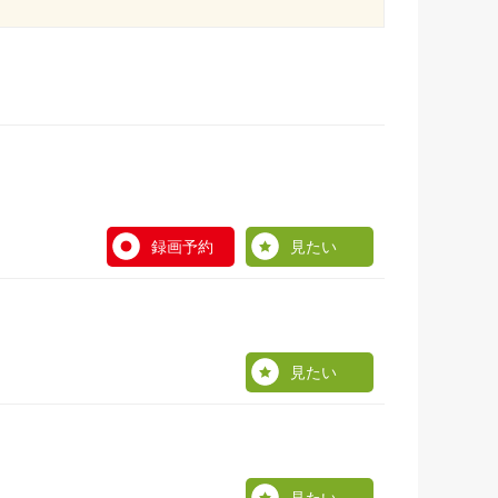
録画予約
見たい
見たい