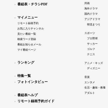
邦画
番組表・チラシPDF
海外ドラマ
国内ドラマ
マイメニュー
アジアドラマ
リモート録画予約
韓流まつり
お気に入りチャンネル
スポーツ
見たい番組一覧
プロ野球
検索ワード登録
サッカー
番組お知らせメール
ゴルフ
マイ番組ページ
テニス
ランキング
アニメ・キッズ
ディズニー
特集一覧
音楽
フォトインタビュー
エンタメ
生活・趣味・教養
アダルト
番組表ヘルプ
リモート録画予約ガイド