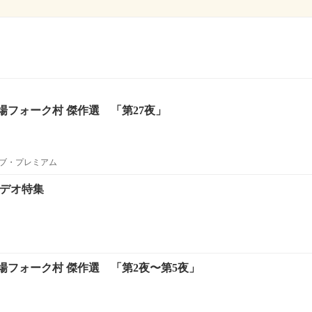
場フォーク村 傑作選 「第27夜」
ブ・プレミアム
ビデオ特集
場フォーク村 傑作選 「第2夜〜第5夜」