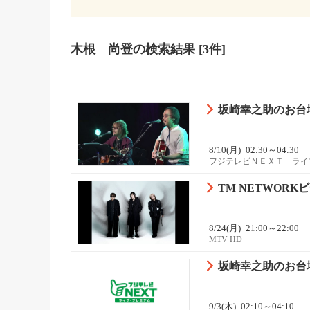
木根 尚登
の検索結果
[3件]
坂崎幸之助のお台
8/10(月)
02:30～04:30
フジテレビＮＥＸＴ ライ
TM NETWORK
8/24(月)
21:00～22:00
MTV HD
坂崎幸之助のお台
9/3(木)
02:10～04:10