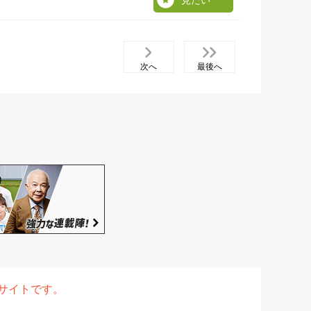
見たい
次へ
最後へ
表サイトです。