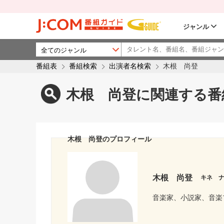
ジャンル
番組表
番組検索
出演者名検索
木根 尚登
木根 尚登に関連する番
木根 尚登のプロフィール
木根 尚登
キネ 
音楽家、小説家、音楽