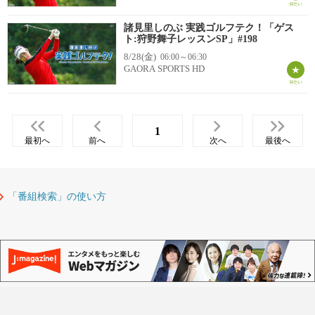
諸見里しのぶ 実践ゴルフテク！「ゲス
ト:狩野舞子レッスンSP」#198
8/28(金)
06:00～06:30
GAORA SPORTS HD
1
最初へ
前へ
次へ
最後へ
「番組検索」の使い方