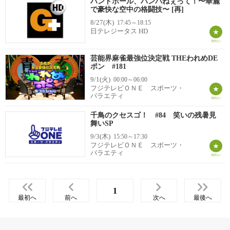
ハンドボール、ハンパねぇって！〜華麗
で豪快な空中の格闘技〜 [再]
8/27(木)
17:45～18:15
日テレジータス HD
芸能界麻雀最強位決定戦 THEわれめDE
ポン #181
9/1(火)
00:00～06:00
フジテレビＯＮＥ スポーツ・
バラエティ
千鳥のクセスゴ！ #84 笑いの残暑見
舞いSP
9/3(木)
15:50～17:30
フジテレビＯＮＥ スポーツ・
バラエティ
1
最初へ
前へ
次へ
最後へ