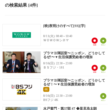
の検索結果
[4件]
[映]夜明けのすべて[SS][字]
8/11(火)
08:40～10:40
ＷＯＷＯＷシネマ
ブラマヨ弾話室〜ニッポン、どうかして
るぜ!〜▼生活保護受給者の増加
8/16(日)
22:30～23:00
ＢＳフジ・181
ブラマヨ弾話室〜ニッポン、どうかして
るぜ！〜▼生活保護受給者の増加
4K
8/16(日)
22:30～23:00
BSフジ 4K
水戸黄門・第37部 #7 ◆里見浩太朗