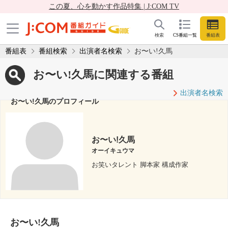
この夏、心を動かす作品特集 | J:COM TV
検索
CS番組一覧
番組表
番組表
番組検索
出演者名検索
お〜い!久馬
お〜い!久馬に関連する番組
出演者名検索
お〜い!久馬のプロフィール
お〜い!久馬
オーイキュウマ
お笑いタレント 脚本家 構成作家
お〜い!久馬