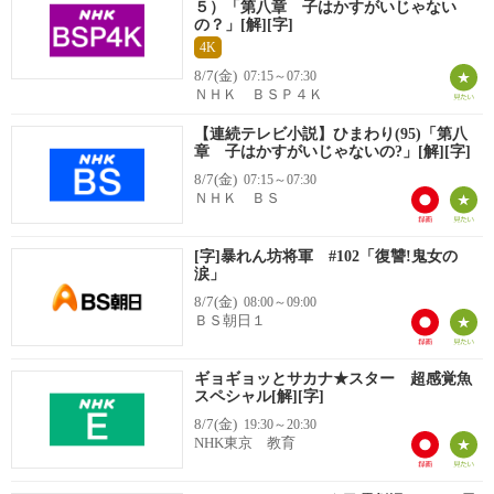
５）「第八章 子はかすがいじゃない
の？」[解][字]
4K
8/7(金)
07:15～07:30
ＮＨＫ ＢＳＰ４Ｋ
【連続テレビ小説】ひまわり(95)「第八
章 子はかすがいじゃないの?」[解][字]
8/7(金)
07:15～07:30
ＮＨＫ ＢＳ
[字]暴れん坊将軍 #102「復讐!鬼女の
涙」
8/7(金)
08:00～09:00
ＢＳ朝日１
ギョギョッとサカナ★スター 超感覚魚
スペシャル[解][字]
8/7(金)
19:30～20:30
NHK東京 教育