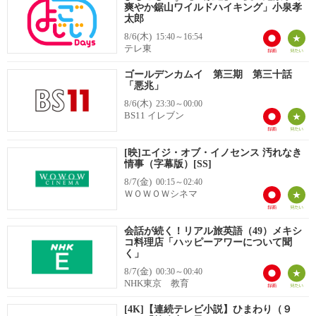
爽やか鋸山ワイルドハイキング」小泉孝
太郎
8/6(木)
15:40～16:54
テレ東
ゴールデンカムイ 第三期 第三十話
「悪兆」
8/6(木)
23:30～00:00
BS11 イレブン
[映]エイジ・オブ・イノセンス 汚れなき
情事（字幕版）[SS]
8/7(金)
00:15～02:40
ＷＯＷＯＷシネマ
会話が続く！リアル旅英語（49）メキシ
コ料理店「ハッピーアワーについて聞
く」
8/7(金)
00:30～00:40
NHK東京 教育
[4K]【連続テレビ小説】ひまわり（９