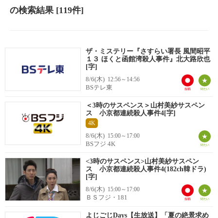
の検索結果
[119件]
ザ・ミステリー『さすらい署長 風間昭平
１３ ほくと函館湾殺人事件』北大路欣也
[字]
8/6(木)
12:56～14:56
BSテレ東
＜3時のサスペンス＞山村美紗サスペン
ス 小京都連続殺人事件4[字]
4K
8/6(木)
15:00～17:00
BSフジ 4K
<3時のサスペンス>山村美紗サスペン
ス 小京都連続殺人事件4(182ch韓ドラ)
[字]
8/6(木)
15:00～17:00
ＢＳフジ・181
よじごじDays【生放送】「夏の絶景求め