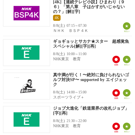
[4K]【連続テレビ小説】ひまわり（９
６）「第八章 子はかすがいじゃない
の？」[解][字]
4K
8/8(土)
07:15～07:30
ＮＨＫ ＢＳＰ４Ｋ
ギョギョッとサカナ★スター 超感覚魚
スペシャル[解][字][再]
8/8(土)
10:00～11:00
NHK東京 教育
真中満が行く！〜絶対に負けられないゴ
ルフ対決SP〜 supported by エイジェッ
ク
8/8(土)
14:00～15:00
スポーツライブ＋
ジョブ大進化「鉄道業界の改札ジョブ」
[字][再]
8/8(土)
21:30～22:00
NHK東京 教育