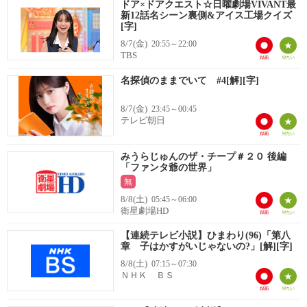
ドア×ドアクエスト☆日曜劇場VIVANT最
新12話名シーン裏側&アイス工場クイズ
[字]
8/7(金)
20:55～22:00
TBS
名探偵のままでいて #4[解][字]
8/7(金)
23:45～00:45
テレビ朝日
みうらじゅんのザ・チープ＃２０ 後編
「ファンタ爺の世界」
無
8/8(土)
05:45～06:00
衛星劇場HD
【連続テレビ小説】ひまわり(96)「第八
章 子はかすがいじゃないの?」[解][字]
8/8(土)
07:15～07:30
ＮＨＫ ＢＳ