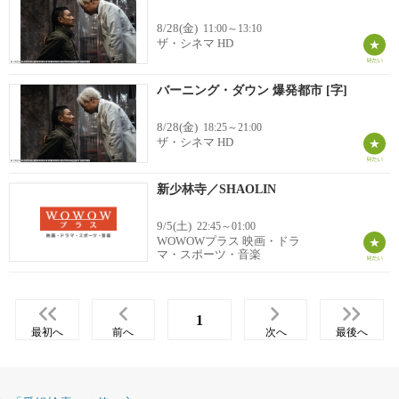
8/28(金)
11:00～13:10
ザ・シネマ HD
バーニング・ダウン 爆発都市 [字]
8/28(金)
18:25～21:00
ザ・シネマ HD
新少林寺／SHAOLIN
9/5(土)
22:45～01:00
WOWOWプラス 映画・ドラ
マ・スポーツ・音楽
1
最初へ
前へ
次へ
最後へ