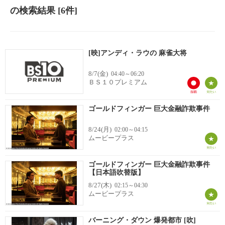
の検索結果
[6件]
[映]アンディ・ラウの 麻雀大将
8/7(金)
04:40～06:20
ＢＳ１０プレミアム
ゴールドフィンガー 巨大金融詐欺事件
8/24(月)
02:00～04:15
ムービープラス
ゴールドフィンガー 巨大金融詐欺事件
【日本語吹替版】
8/27(木)
02:15～04:30
ムービープラス
バーニング・ダウン 爆発都市 [吹]