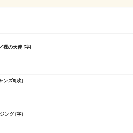
裸の天使 [字]
シャンズ8[吹]
ング [字]