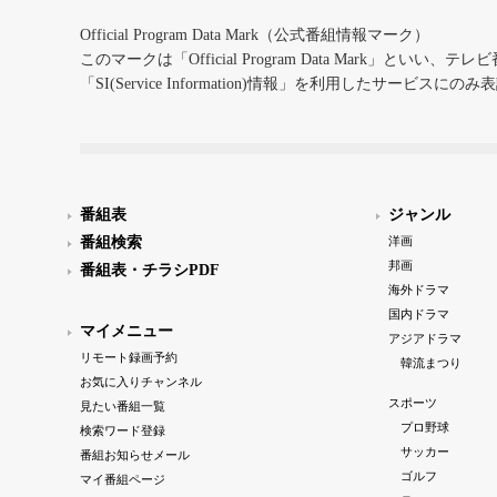
Official Program Data Mark（公式番組情報マーク）
このマークは「Official Program Data Mark」といい
「SI(Service Information)情報」を利用したサービ
番組表
ジャンル
番組検索
洋画
邦画
番組表・チラシPDF
海外ドラマ
国内ドラマ
マイメニュー
アジアドラマ
リモート録画予約
韓流まつり
お気に入りチャンネル
スポーツ
見たい番組一覧
プロ野球
検索ワード登録
サッカー
番組お知らせメール
ゴルフ
マイ番組ページ