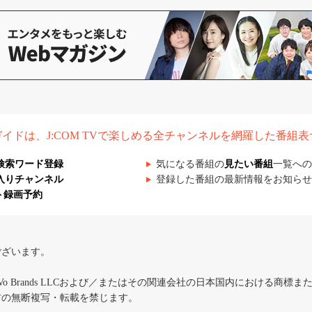
組ガイドは、J:COM TVで楽しめる全チャンネルを網羅した番組
検索ワード登録
気になる番組の
見たい番組
一覧への
入りチャンネル
登録した番組の最新情報をお知らせ
ト録画予約
ございます。
iVo Brands LLCおよび／またはその関連会社の日本国内における商標
材の無断複写・転載を禁じます。