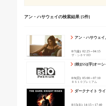
アン・ハサウェイ
の検索結果
[5件]
アン・ハサウェイ／
8/7(金)
02:25～04:15
ザ・シネマ HD
[映][SS][字]オー
8/9(日)
05:00～07:10
ＢＳ１０プレミアム
ダークナイト ライジ
8/15(土)
14:15～17:40