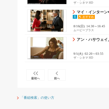
ザ・シネマ HD
マイ・インターン
見
8/16(日)
14:30～16:45
ムービープラス
アン・ハサウェイ／
9/1(火)
02:20～03:55
ザ・シネマ HD
最初へ
前へ
「番組検索」の使い方