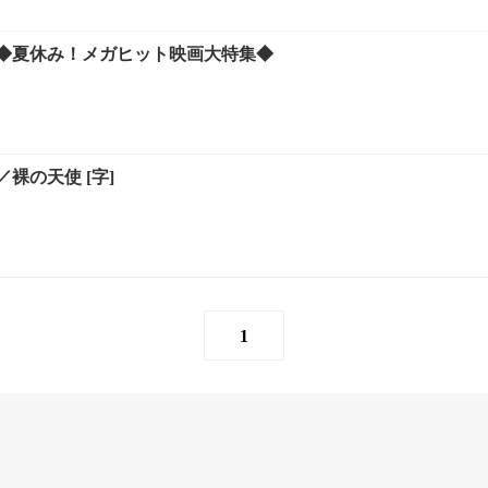
◆夏休み！メガヒット映画大特集◆
裸の天使 [字]
1