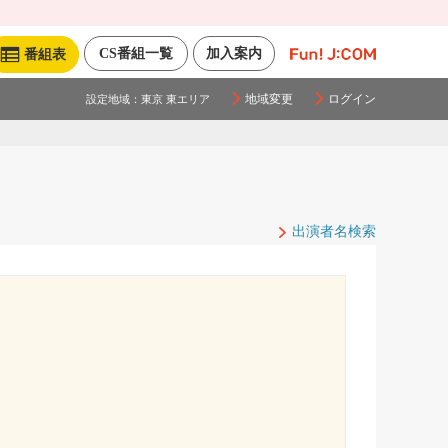
CS番組一覧
加入案内
番組表
地域変更
ログイン
設定地域：
東京 東エリア
出演者名検索