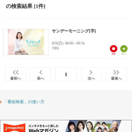
の検索結果
[1件]
サンデーモーニング[字]
8/9(日)
08:00～09:54
TBS
1
最初へ
前へ
次へ
最後へ
「番組検索」の使い方