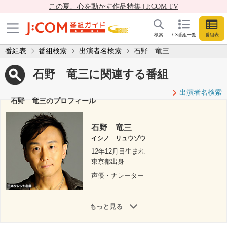
この夏、心を動かす作品特集 | J:COM TV
検索
CS番組一覧
番組表
番組表
番組検索
出演者名検索
石野 竜三
石野 竜三に関連する番組
出演者名検索
石野 竜三のプロフィール
石野 竜三
イシノ リュウゾウ
12年12月日生まれ
東京都出身
声優・ナレーター
もっと見る