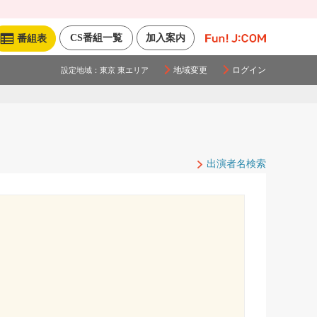
CS番組一覧
加入案内
番組表
地域変更
ログイン
設定地域：
東京 東エリア
出演者名検索