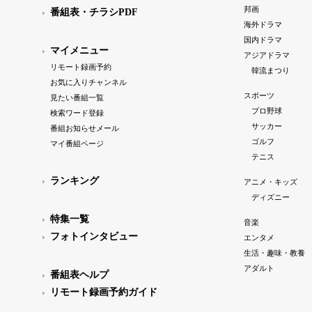
邦画
番組表・チラシPDF
海外ドラマ
国内ドラマ
マイメニュー
アジアドラマ
リモート録画予約
韓流まつり
お気に入りチャンネル
スポーツ
見たい番組一覧
プロ野球
検索ワード登録
サッカー
番組お知らせメール
ゴルフ
マイ番組ページ
テニス
ランキング
アニメ・キッズ
ディズニー
特集一覧
音楽
フォトインタビュー
エンタメ
生活・趣味・教養
アダルト
番組表ヘルプ
リモート録画予約ガイド