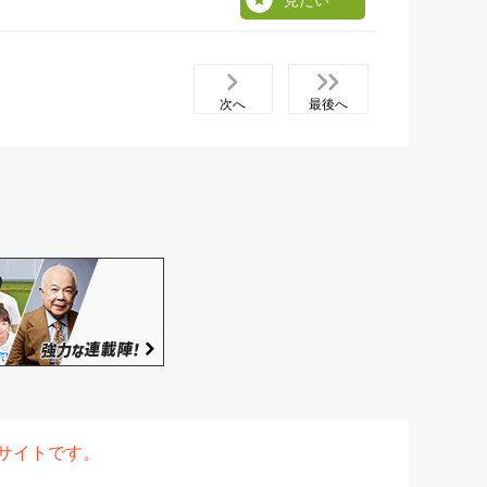
見たい
次へ
最後へ
表サイトです。