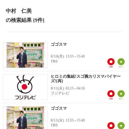
中村 仁美
の検索結果
[9件]
ゴゴスマ
8/10(月)
13:55～15:49
TBS
ヒロミの集結!スゴ腕カリスマバイヤー
ズ![再]
8/11(火)
03:15～04:10
フジテレビ
ゴゴスマ
8/11(火)
13:55～15:49
TBS