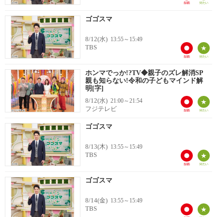
ゴゴスマ
8/12(水)
13:55～15:49
TBS
ホンマでっか!?TV◆親子のズレ解消SP
親も知らない!令和の子どもマインド解
明[字]
8/12(水)
21:00～21:54
フジテレビ
ゴゴスマ
8/13(木)
13:55～15:49
TBS
ゴゴスマ
8/14(金)
13:55～15:49
TBS