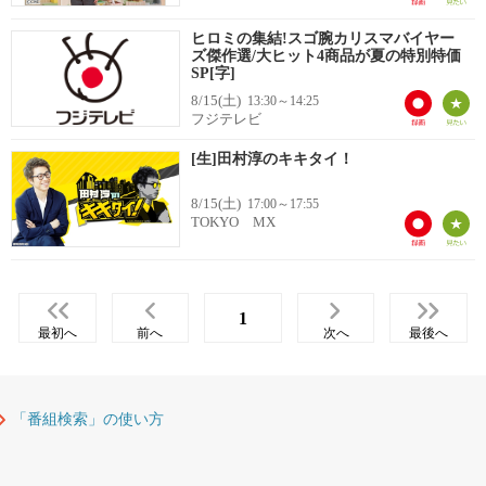
ヒロミの集結!スゴ腕カリスマバイヤー
ズ傑作選/大ヒット4商品が夏の特別特価
SP[字]
8/15(土)
13:30～14:25
フジテレビ
[生]田村淳のキキタイ！
8/15(土)
17:00～17:55
TOKYO MX
1
最初へ
前へ
次へ
最後へ
「番組検索」の使い方