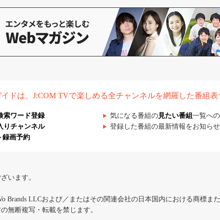
組ガイドは、J:COM TVで楽しめる全チャンネルを網羅した番組
検索ワード登録
気になる番組の
見たい番組
一覧への
入りチャンネル
登録した番組の最新情報をお知らせ
ト録画予約
ございます。
iVo Brands LLCおよび／またはその関連会社の日本国内における商標
材の無断複写・転載を禁じます。