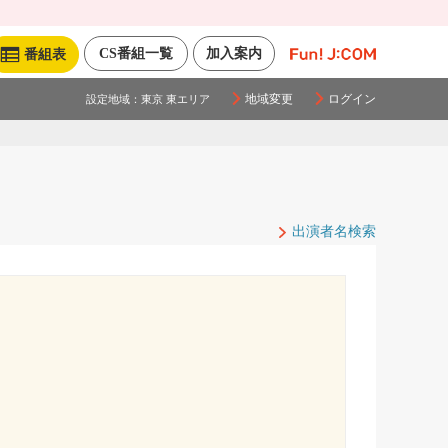
CS番組一覧
加入案内
番組表
地域変更
ログイン
設定地域：
東京 東エリア
出演者名検索