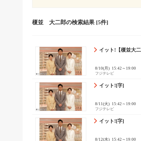
榎並 大二郎
の検索結果
[5件]
イット!【榎並大
8/10(月)
15:42～19:00
フジテレビ
イット![字]
8/11(火)
15:42～19:00
フジテレビ
イット![字]
8/12(水)
15:42～19:00