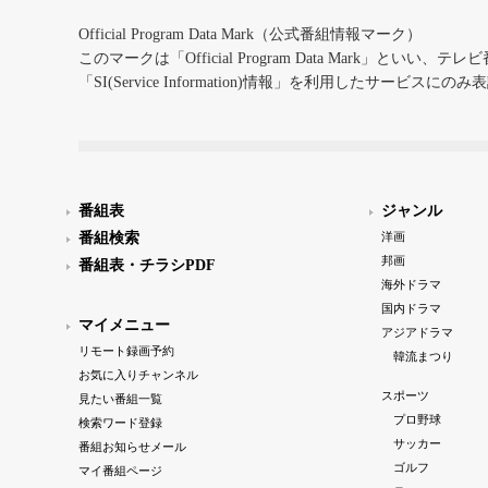
Official Program Data Mark（公式番組情報マーク）
このマークは「Official Program Data Mark」といい
「SI(Service Information)情報」を利用したサービ
番組表
ジャンル
番組検索
洋画
邦画
番組表・チラシPDF
海外ドラマ
国内ドラマ
マイメニュー
アジアドラマ
リモート録画予約
韓流まつり
お気に入りチャンネル
スポーツ
見たい番組一覧
プロ野球
検索ワード登録
サッカー
番組お知らせメール
ゴルフ
マイ番組ページ