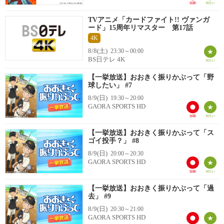
TVアニメ「カードファイト!! ヴァンガ
ード」15周年リマスター 第17話
4K
8/8(土)
23:30～00:00
BS日テレ 4K
【一挙放送】おおきく振りかぶって「野
球したい」 #7
8/9(日)
19:30～20:00
GAORA SPORTS HD
【一挙放送】おおきく振りかぶって「ス
ゴイ投手？」 #8
8/9(日)
20:00～20:30
GAORA SPORTS HD
【一挙放送】おおきく振りかぶって「過
去」 #9
8/9(日)
20:30～21:00
GAORA SPORTS HD