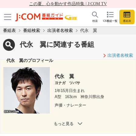
この夏、心を動かす作品特集 | J:COM TV
検索
CS番組一覧
番組表
番組表
番組検索
出演者名検索
代永 翼
代永 翼に関連する番組
出演者名検索
代永 翼のプロフィール
代永 翼
ヨナガ ツバサ
1年15月日生まれ
A型
163cm
神奈川県出身
声優・ナレーター
もっと見る