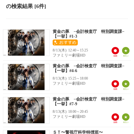
の検索結果
[6件]
黄金の豚 −会計検査庁 特別調査課−
【一挙】#1-3
8/13(木)
12:40～15:25
ファミリー劇場HD
黄金の豚 −会計検査庁 特別調査課−
【一挙】#4-6
8/13(木)
15:25～18:00
ファミリー劇場HD
黄金の豚 −会計検査庁 特別調査課−
【一挙】#7-9
8/13(木)
18:00～20:45
ファミリー劇場HD
ＳＴ〜警視庁科学特捜班〜