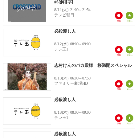
#6[解][字]
8/11(火)
21:00～21:54
テレビ朝日
必殺渡し人
8/12(水)
08:00～09:00
テレ玉1
志村けんのバカ殿様 桜満開スペシャル
8/13(木)
06:00～07:50
ファミリー劇場HD
必殺渡し人
8/13(木)
08:00～09:00
テレ玉1
必殺渡し人