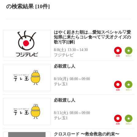
の検索結果
[10件]
はやく起きた朝は…愛知スペシャル▽愛
知県に来たらコレ食べて▽天才クイズの
歌?[字][解]
8/8(土)
13:30～14:30
フジテレビ
必殺渡し人
8/10(月)
08:00～09:00
テレ玉1
必殺渡し人
8/11(火)
08:00～09:00
テレ玉1
クロスロード 〜救命救急の約束〜