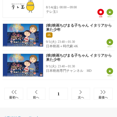
8/14(金)
08:00～09:00
テレ玉1
[映]映画ちびまる子ちゃん イタリアから
来た少年
4K
9/1(火)
23:40～01:30
日本映画＋時代劇 4K
[映]映画ちびまる子ちゃん イタリアから
来た少年
9/1(火)
23:40～01:30
日本映画専門チャンネル HD
1
最初へ
前へ
次へ
最後へ