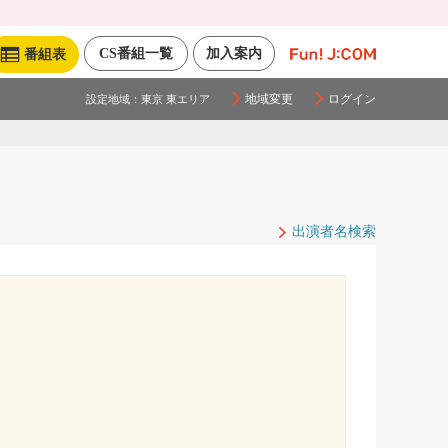
CS番組一覧
加入案内
番組表
地域変更
ログイン
設定地域：
東京 東エリア
出演者名検索