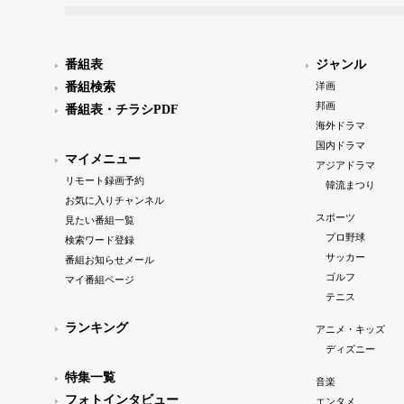
番組表
ジャンル
番組検索
洋画
邦画
番組表・チラシPDF
海外ドラマ
国内ドラマ
マイメニュー
アジアドラマ
リモート録画予約
韓流まつり
お気に入りチャンネル
スポーツ
見たい番組一覧
プロ野球
検索ワード登録
サッカー
番組お知らせメール
ゴルフ
マイ番組ページ
テニス
ランキング
アニメ・キッズ
ディズニー
特集一覧
音楽
フォトインタビュー
エンタメ