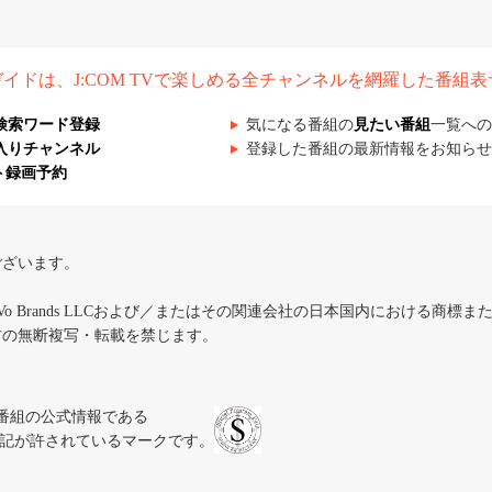
組ガイドは、J:COM TVで楽しめる全チャンネルを網羅した番組
検索ワード登録
気になる番組の
見たい番組
一覧への
入りチャンネル
登録した番組の最新情報をお知らせ
ト録画予約
ございます。
iVo Brands LLCおよび／またはその関連会社の日本国内における商標
材の無断複写・転載を禁じます。
、テレビ番組の公式情報である
スにのみ表記が許されているマークです。