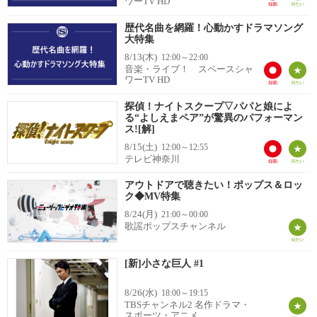
ワーTV HD
歴代名曲を網羅！心動かすドラマソング
大特集
8/13(木)
12:00～22:00
音楽・ライブ！ スペースシャ
ワーTV HD
探偵！ナイトスクープ▽パパと娘によ
る“よしえまペア”が驚異のパフォーマン
ス![解]
8/15(土)
12:00～12:55
テレビ神奈川
アウトドアで聴きたい！ポップス＆ロッ
ク◆MV特集
8/24(月)
21:00～00:00
歌謡ポップスチャンネル
[新]小さな巨人 #1
8/26(水)
18:00～19:15
TBSチャンネル2 名作ドラマ・
スポーツ・アニメ