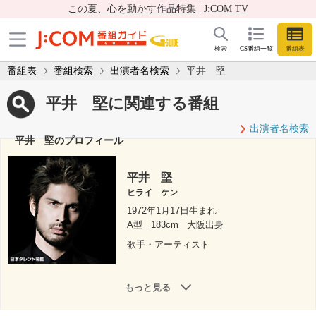
この夏、心を動かす作品特集 | J:COM TV
検索
CS番組一覧
番組表
番組表
番組検索
出演者名検索
平井 堅
平井 堅に関連する番組
出演者名検索
平井 堅のプロフィール
平井 堅
ヒライ ケン
1972年1月17日生まれ
A型
183cm
大阪出身
歌手・アーティスト
もっと見る