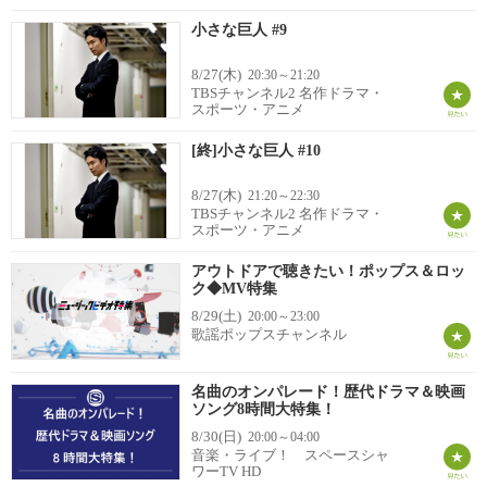
小さな巨人 #9
8/27(木)
20:30～21:20
TBSチャンネル2 名作ドラマ・
スポーツ・アニメ
[終]小さな巨人 #10
8/27(木)
21:20～22:30
TBSチャンネル2 名作ドラマ・
スポーツ・アニメ
アウトドアで聴きたい！ポップス＆ロッ
ク◆MV特集
8/29(土)
20:00～23:00
歌謡ポップスチャンネル
名曲のオンパレード！歴代ドラマ＆映画
ソング8時間大特集！
8/30(日)
20:00～04:00
音楽・ライブ！ スペースシャ
ワーTV HD