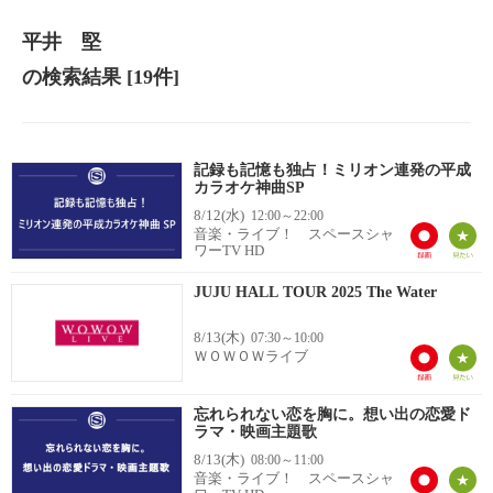
平井 堅
の検索結果
[19件]
記録も記憶も独占！ミリオン連発の平成
カラオケ神曲SP
8/12(水)
12:00～22:00
音楽・ライブ！ スペースシャ
ワーTV HD
JUJU HALL TOUR 2025 The Water
8/13(木)
07:30～10:00
ＷＯＷＯＷライブ
忘れられない恋を胸に。想い出の恋愛ド
ラマ・映画主題歌
8/13(木)
08:00～11:00
音楽・ライブ！ スペースシャ