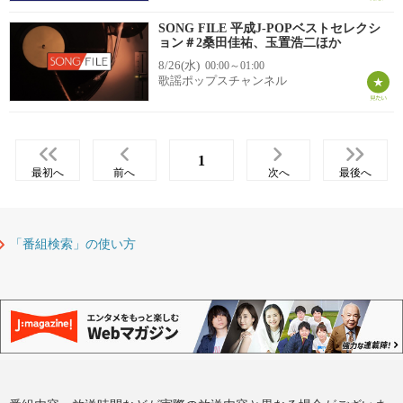
SONG FILE 平成J-POPベストセレクシ
ョン＃2桑田佳祐、玉置浩二ほか
8/26(水)
00:00～01:00
歌謡ポップスチャンネル
1
最初へ
前へ
次へ
最後へ
「番組検索」の使い方