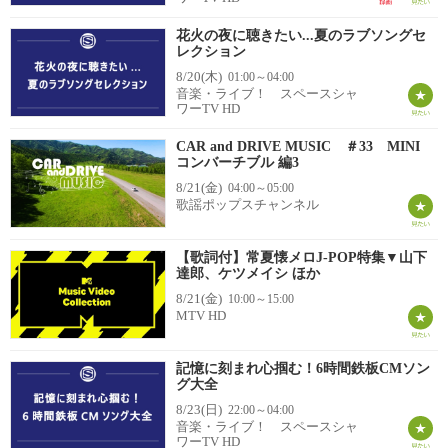
花火の夜に聴きたい...夏のラブソングセ
レクション
8/20(木)
01:00～04:00
音楽・ライブ！ スペースシャ
ワーTV HD
CAR and DRIVE MUSIC ＃33 MINI
コンバーチブル 編3
8/21(金)
04:00～05:00
歌謡ポップスチャンネル
【歌詞付】常夏懐メロJ-POP特集▼山下
達郎、ケツメイシ ほか
8/21(金)
10:00～15:00
MTV HD
記憶に刻まれ心掴む！6時間鉄板CMソン
グ大全
8/23(日)
22:00～04:00
音楽・ライブ！ スペースシャ
ワーTV HD