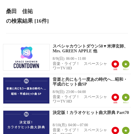
桑田 佳祐
の検索結果
[16件]
スペシャカウントダウン50▼米津玄師、
Mrs. GREEN APPLE 他
8/9(日)
06:00～11:00
音楽・ライブ！ スペースシャ
ワーTV HD
音楽と共にもう一度あの時代へ...昭和・
平成のヒット曲SP
8/9(日)
23:00～04:00
音楽・ライブ！ スペースシャ
ワーTV HD
決定版！カラオケヒット曲大辞典 Part70
8/10(月)
04:00～07:00
音楽・ライブ！ スペースシャ