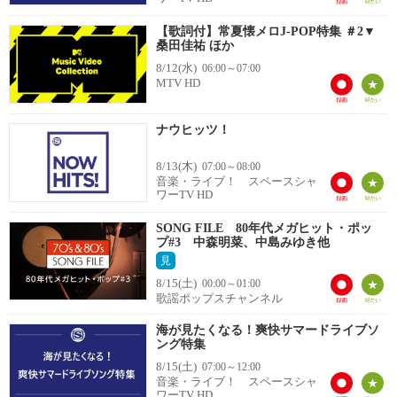
【歌詞付】常夏懐メロJ-POP特集 ＃2▼
桑田佳祐 ほか
8/12(水)
06:00～07:00
MTV HD
ナウヒッツ！
8/13(木)
07:00～08:00
音楽・ライブ！ スペースシャ
ワーTV HD
SONG FILE 80年代メガヒット・ポッ
プ#3 中森明菜、中島みゆき他
見
8/15(土)
00:00～01:00
歌謡ポップスチャンネル
海が見たくなる！爽快サマードライブソ
ング特集
8/15(土)
07:00～12:00
音楽・ライブ！ スペースシャ
ワーTV HD