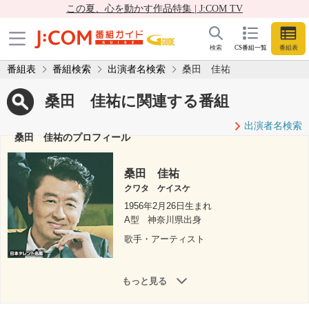
この夏、心を動かす作品特集 | J:COM TV
検索
CS番組一覧
番組表
番組表
番組検索
出演者名検索
桑田 佳祐
桑田 佳祐に関連する番組
出演者名検索
桑田 佳祐のプロフィール
桑田 佳祐
クワタ ケイスケ
1956年2月26日生まれ
A型
神奈川県出身
歌手・アーティスト
もっと見る