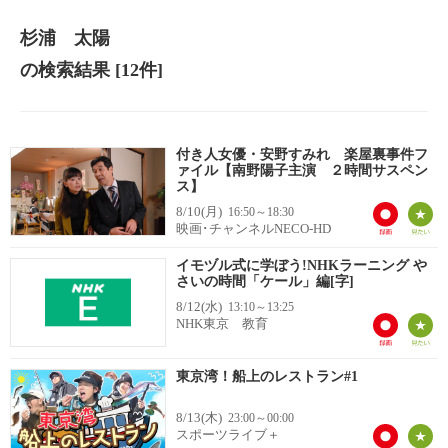
杉浦 太陽
の検索結果
[12件]
付き人女優・安野すみれ 楽屋裏事件フ
ァイル【南野陽子主演 ２時間サスペン
ス】
8/10(月)
16:50～18:30
映画･チャンネルNECO-HD
イモヅル式に学ぼう!NHKラーニング や
さいの時間「ケール」編[字]
8/12(水)
13:10～13:25
NHK東京 教育
東京湾！船上のレストラン#1
8/13(木)
23:00～00:00
スポーツライブ＋