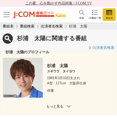
この夏、心を動かす作品特集 | J:COM TV
検索
CS番組一覧
番組表
番組表
番組検索
出演者名検索
杉浦 太陽
杉浦 太陽に関連する番組
出演者名検索
杉浦 太陽のプロフィール
杉浦 太陽
スギウラ タイヨウ
1981年3月10日生まれ
A型
177cm
大阪府出身
俳優
もっと見る