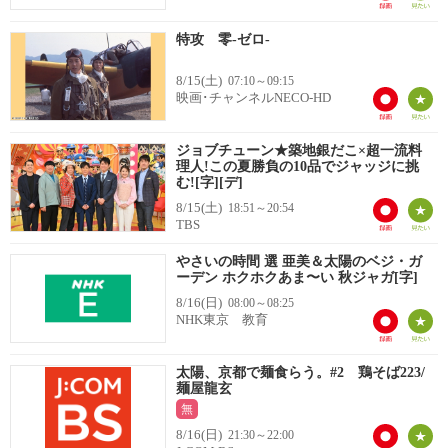
特攻 零-ゼロ-
8/15(土)
07:10～09:15
映画･チャンネルNECO-HD
ジョブチューン★築地銀だこ×超一流料
理人!この夏勝負の10品でジャッジに挑
む![字][デ]
8/15(土)
18:51～20:54
TBS
やさいの時間 選 亜美＆太陽のベジ・ガ
ーデン ホクホクあま〜い 秋ジャガ[字]
8/16(日)
08:00～08:25
NHK東京 教育
太陽、京都で麺食らう。#2 鶏そば223/
麺屋龍玄
無
8/16(日)
21:30～22:00