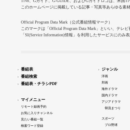
TiVo、Gガイド、G-GUIDE、およびGガイドロゴは、米国T
このホームページに掲載している記事・写真等あらゆる素
Official Program Data Mark（公式番組情報マーク）
このマークは「Official Program Data Mark」といい
「SI(Service Information)情報」を利用したサービ
番組表
ジャンル
番組検索
洋画
邦画
番組表・チラシPDF
海外ドラマ
国内ドラマ
マイメニュー
アジアドラマ
リモート録画予約
韓流まつり
お気に入りチャンネル
スポーツ
見たい番組一覧
プロ野球
検索ワード登録