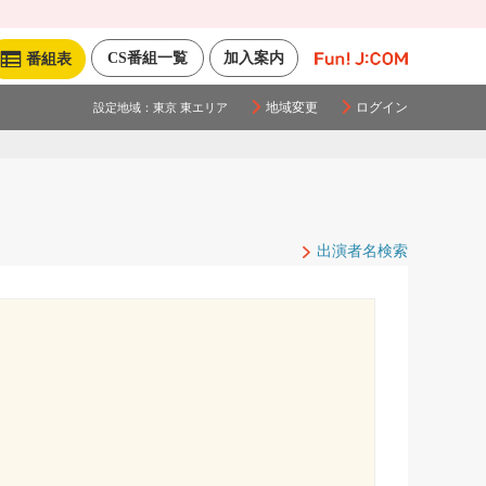
CS番組一覧
加入案内
番組表
地域変更
ログイン
設定地域：
東京 東エリア
出演者名検索