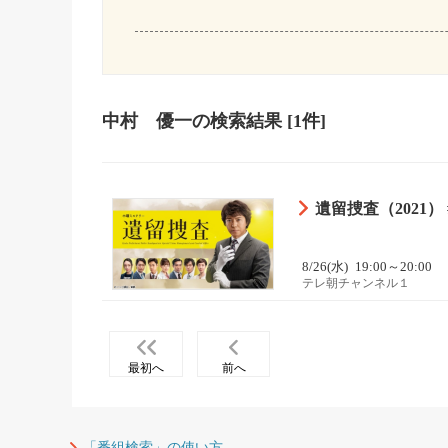
中村 優一
の検索結果
[1件]
遺留捜査（2021） 
8/26(水)
19:00～20:00
テレ朝チャンネル１
最初へ
前へ
「番組検索」の使い方