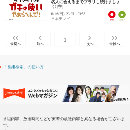
名人に会えるまでブラリし続けましょ
う![字]
8/16(日)
23:25～23:55
日本テレビ
1
最初へ
前へ
次へ
最後へ
「番組検索」の使い方
番組内容、放送時間などが実際の放送内容と異なる場合がございま
す。