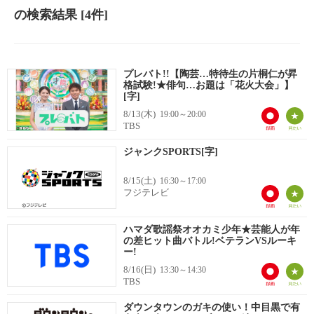
の検索結果
[4件]
プレバト!!【陶芸…特待生の片桐仁が昇
格試験!★俳句…お題は「花火大会」】
[字]
8/13(木)
19:00～20:00
TBS
ジャンクSPORTS[字]
8/15(土)
16:30～17:00
フジテレビ
ハマダ歌謡祭オオカミ少年★芸能人が年
の差ヒット曲バトル!ベテランVSルーキ
ー!
8/16(日)
13:30～14:30
TBS
ダウンタウンのガキの使い！中目黒で有