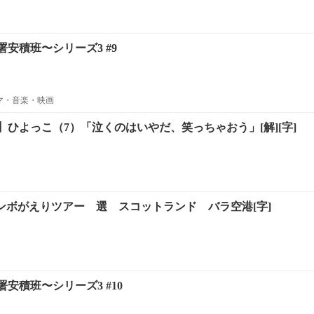
安積班〜シリーズ3 #9
ラマ・音楽・映画
ひよっこ（7）「泣くのはいやだ、笑っちゃおう」[解][字]
トンボがえりツアー 選 スコットランド バラ空港[字]
安積班〜シリーズ3 #10