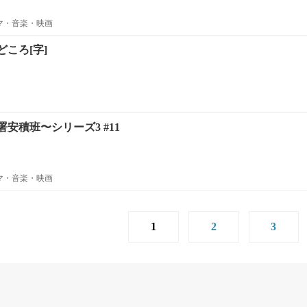
ラマ・音楽・映画
ころ[字]
安積班〜シリーズ3 #11
ラマ・音楽・映画
1
2
3