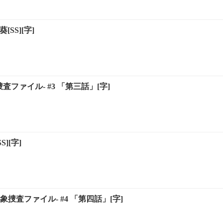
[SS][字]
捜査ファイル- #3 「第三話」[字]
][字]
定事象捜査ファイル- #4 「第四話」[字]