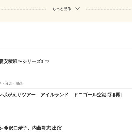
もっと見る
安積班〜シリーズ3 #7
ラマ・音楽・映画
トンボがえりツアー アイルランド ドニゴール空港[字][再]
版- ◆沢口靖子、内藤剛志 出演