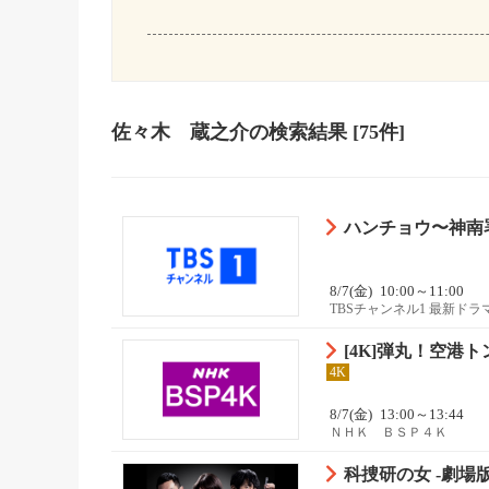
佐々木 蔵之介
の検索結果
[75件]
ハンチョウ〜神南署
8/7(金)
10:00～11:00
TBSチャンネル1 最新ド
[4K]弾丸！空港
4K
8/7(金)
13:00～13:44
ＮＨＫ ＢＳＰ４Ｋ
科捜研の女 -劇場