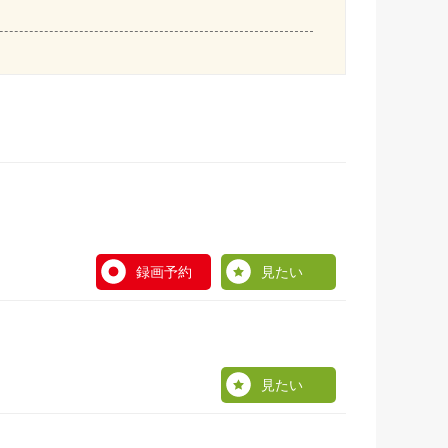
録画予約
見たい
見たい