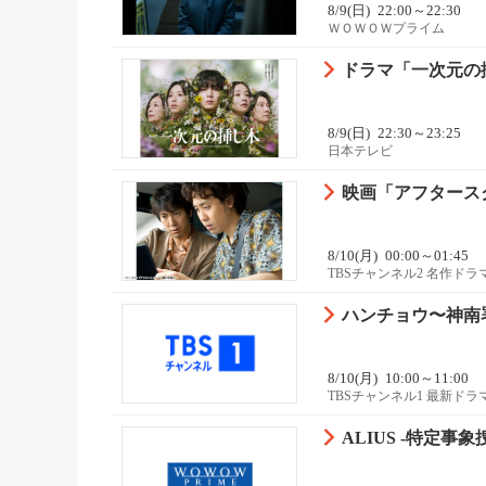
8/9(日)
22:00～22:30
ＷＯＷＯＷプライム
ドラマ「一次元の挿
8/9(日)
22:30～23:25
日本テレビ
映画「アフタース
8/10(月)
00:00～01:45
TBSチャンネル2 名作ド
ハンチョウ〜神南署
8/10(月)
10:00～11:00
TBSチャンネル1 最新ド
ALIUS -特定事象