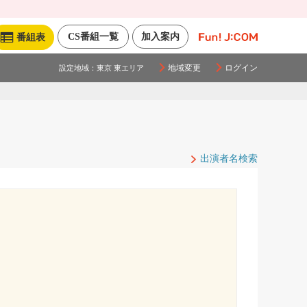
CS番組一覧
加入案内
番組表
地域変更
ログイン
設定地域：
東京 東エリア
出演者名検索