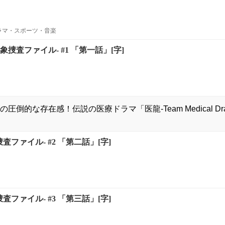
ラマ・スポーツ・音楽
定事象捜査ファイル- #1 「第一話」[字]
の圧倒的な存在感！伝説の医療ドラマ「医龍-Team Medical D
捜査ファイル- #2 「第二話」[字]
捜査ファイル- #3 「第三話」[字]