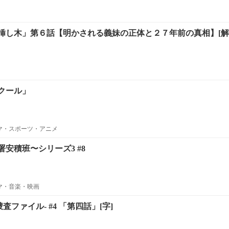
し木」第６話【明かされる義妹の正体と２７年前の真相】[解][字
クール」
ラマ・スポーツ・アニメ
安積班〜シリーズ3 #8
ラマ・音楽・映画
捜査ファイル- #4 「第四話」[字]