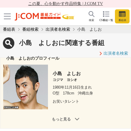
この夏、心を動かす作品特集 | J:COM TV
検索
CS番組一覧
番組表
番組表
番組検索
出演者名検索
小島 よしお
小島 よしおに関連する番組
出演者名検索
小島 よしおのプロフィール
小島 よしお
コジマ ヨシオ
1980年11月16日生まれ
O型
178cm
沖縄出身
お笑いタレント
もっと見る