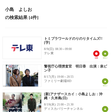
小島 よしお
の検索結果
[4件]
トミプラワールドのりのりタイムズ!!
[字]
8/9(日)
08:30～09:00
テレ東
警視庁心理捜査官 明日香 出演：泉ピ
ン子
8/17(月)
19:00～20:55
ファミリー劇場HD
[新]アナザースカイ：小島よしお：沖
縄・久米島(日)
8/19(水)
21:00～21:30
ディスカバリーチャンネル