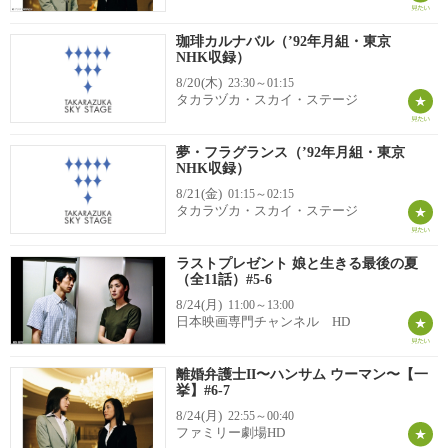
珈琲カルナバル（’92年月組・東京
NHK収録）
8/20(木)
23:30～01:15
タカラヅカ・スカイ・ステージ
夢・フラグランス（’92年月組・東京
NHK収録）
8/21(金)
01:15～02:15
タカラヅカ・スカイ・ステージ
ラストプレゼント 娘と生きる最後の夏
（全11話）#5-6
8/24(月)
11:00～13:00
日本映画専門チャンネル HD
離婚弁護士II〜ハンサム ウーマン〜【一
挙】#6-7
8/24(月)
22:55～00:40
ファミリー劇場HD