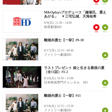
M&Oplaysプロデュース「鎌塚氏、震え
あがる」 ▼三宅弘城、天海祐希
8/9(日)
11:30～14:00
衛星劇場HD
離婚弁護士【一挙】#9-10
8/17(月)
22:55～00:40
ファミリー劇場HD
ラストプレゼント 娘と生きる最後の夏
（全11話）#1-2
8/18(火)
10:50～13:00
日本映画専門チャンネル HD
離婚弁護士【一挙】#11
8/18(火)
22:55～23:50
ファミリー劇場HD