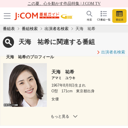
この夏、心を動かす作品特集 | J:COM TV
検索
CS番組一覧
番組表
番組表
番組検索
出演者名検索
天海 祐希
天海 祐希に関連する番組
出演者名検索
天海 祐希のプロフィール
天海 祐希
アマミ ユウキ
1967年8月8日生まれ
O型
171cm
東京都出身
女優
もっと見る