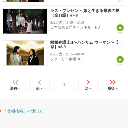
ラストプレゼント 娘と生きる最後の夏
（全11話）#7-8
8/25(火)
11:00～13:00
日本映画専門チャンネル HD
離婚弁護士II〜ハンサム ウーマン〜【一
挙】#8-9
8/25(火)
22:55～00:40
ファミリー劇場HD
1
最初へ
前へ
次へ
最後へ
「番組検索」の使い方