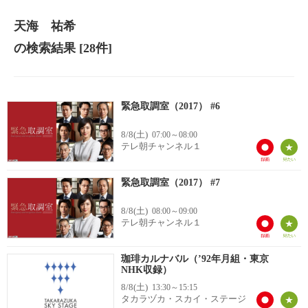
天海 祐希
の検索結果
[28件]
緊急取調室（2017） #6
8/8(土)
07:00～08:00
テレ朝チャンネル１
緊急取調室（2017） #7
8/8(土)
08:00～09:00
テレ朝チャンネル１
珈琲カルナバル（’92年月組・東京
NHK収録）
8/8(土)
13:30～15:15
タカラヅカ・スカイ・ステージ