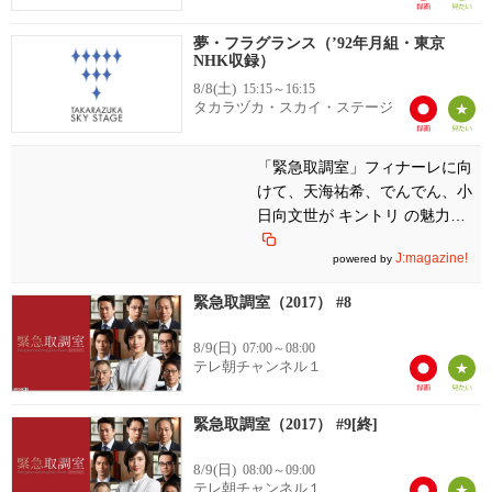
夢・フラグランス（’92年月組・東京
NHK収録）
8/8(土)
15:15～16:15
タカラヅカ・スカイ・ステージ
「緊急取調室」フィナーレに向
けて、天海祐希、でんでん、小
日向文世が キントリ の魅力を
語る
J:magazine!
powered by
緊急取調室（2017） #8
8/9(日)
07:00～08:00
テレ朝チャンネル１
緊急取調室（2017） #9[終]
8/9(日)
08:00～09:00
テレ朝チャンネル１