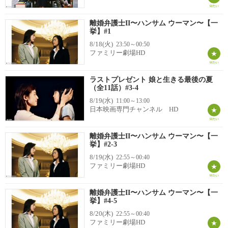
離婚弁護士II〜ハンサム ウーマン〜【一
挙】#1
8/18(火)
23:50～00:50
ファミリー劇場HD
ラストプレゼント 娘と生きる最後の夏
（全11話）#3-4
8/19(水)
11:00～13:00
日本映画専門チャンネル HD
離婚弁護士II〜ハンサム ウーマン〜【一
挙】#2-3
8/19(水)
22:55～00:40
ファミリー劇場HD
離婚弁護士II〜ハンサム ウーマン〜【一
挙】#4-5
8/20(木)
22:55～00:40
ファミリー劇場HD