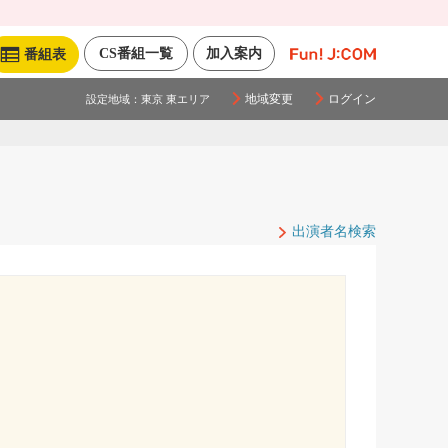
CS番組一覧
加入案内
番組表
地域変更
ログイン
設定地域：
東京 東エリア
出演者名検索