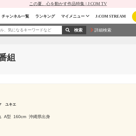
この夏、心を動かす作品特集 | J:COM TV
チャンネル一覧
ランキング
マイメニュー
J:COM STREAM
詳細検索
番組
マ ユキエ
れ
A型
160cm
沖縄県出身