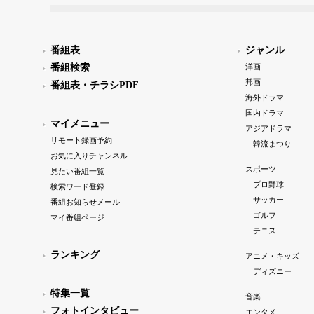
番組表
ジャンル
番組検索
洋画
邦画
番組表・チラシPDF
海外ドラマ
国内ドラマ
マイメニュー
アジアドラマ
リモート録画予約
韓流まつり
お気に入りチャンネル
スポーツ
見たい番組一覧
プロ野球
検索ワード登録
サッカー
番組お知らせメール
ゴルフ
マイ番組ページ
テニス
ランキング
アニメ・キッズ
ディズニー
特集一覧
音楽
フォトインタビュー
エンタメ