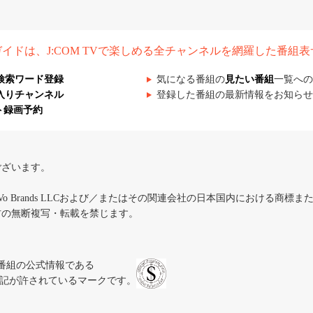
組ガイドは、J:COM TVで楽しめる全チャンネルを網羅した番組
検索ワード登録
気になる番組の
見たい番組
一覧への
入りチャンネル
登録した番組の最新情報をお知らせ
ト録画予約
ございます。
iVo Brands LLCおよび／またはその関連会社の日本国内における商標
材の無断複写・転載を禁じます。
、テレビ番組の公式情報である
スにのみ表記が許されているマークです。