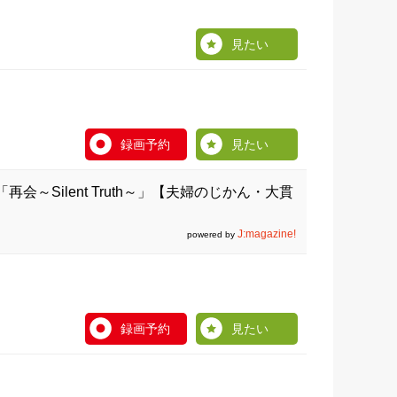
見たい
録画予約
見たい
再会～Silent Truth～」【夫婦のじかん・大貫
J:magazine!
powered by
録画予約
見たい