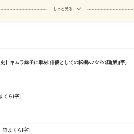
もっと見る
瀬戸康史】キムラ緑子に取材!俳優としての転機&パパの顔[解][字]
くら[字]
】笹まくら[字]