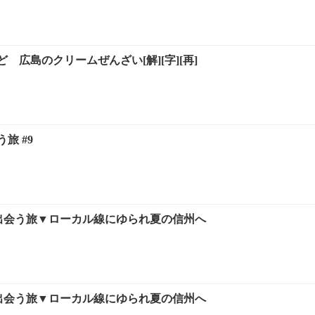
 広島のクリームぜんざい[解][字][再]
旅 #9
に出会う旅▼ローカル線にゆられ夏の信州へ
に出会う旅▼ローカル線にゆられ夏の信州へ