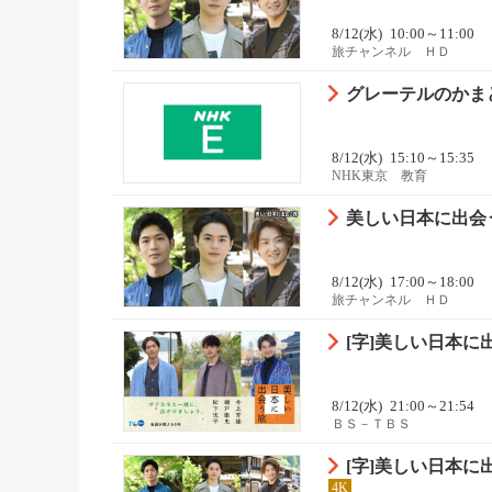
8/12(水)
10:00～11:00
旅チャンネル ＨＤ
グレーテルのかまど
8/12(水)
15:10～15:35
NHK東京 教育
美しい日本に出会う
8/12(水)
17:00～18:00
旅チャンネル ＨＤ
[字]美しい日本
8/12(水)
21:00～21:54
ＢＳ－ＴＢＳ
[字]美しい日本
4K