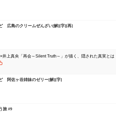
 広島のクリームぜんざい[解][字][再]
井上真央「再会～Silent Truth～」が描く、隠された真実とは「
 阿佐ヶ谷姉妹のゼリー[解][字]
旅 #9