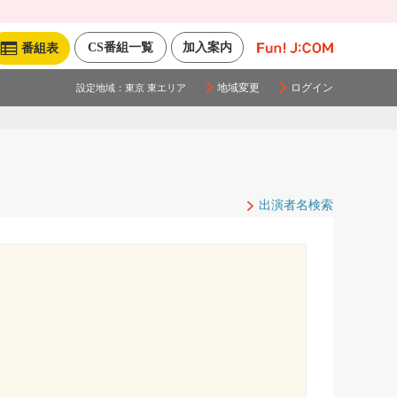
CS番組一覧
加入案内
番組表
地域変更
ログイン
設定地域：
東京 東エリア
出演者名検索