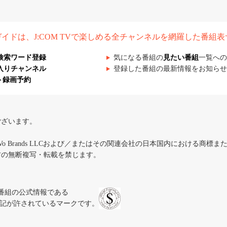
組ガイドは、J:COM TVで楽しめる全チャンネルを網羅した番組
検索ワード登録
気になる番組の
見たい番組
一覧への
入りチャンネル
登録した番組の最新情報をお知らせ
ト録画予約
ございます。
iVo Brands LLCおよび／またはその関連会社の日本国内における商標
材の無断複写・転載を禁じます。
、テレビ番組の公式情報である
スにのみ表記が許されているマークです。