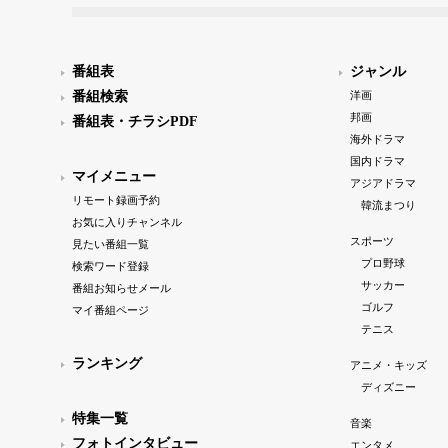
番組表
ジャンル
番組検索
洋画
邦画
番組表・チラシPDF
海外ドラマ
国内ドラマ
マイメニュー
アジアドラマ
リモート録画予約
韓流まつり
お気に入りチャンネル
スポーツ
見たい番組一覧
プロ野球
検索ワード登録
サッカー
番組お知らせメール
ゴルフ
マイ番組ページ
テニス
ランキング
アニメ・キッズ
ディズニー
特集一覧
音楽
フォトインタビュー
エンタメ