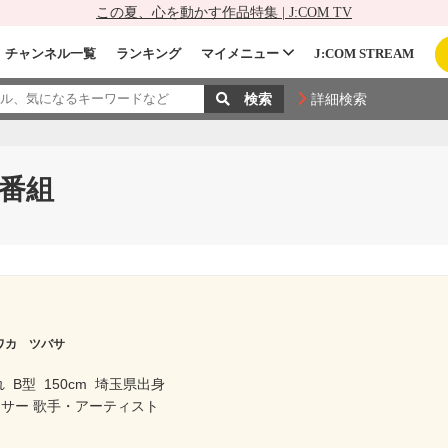
この夏、心を動かす作品特集 | J:COM TV
チャンネル一覧
ランキング
マイメニュー
J:COM STREAM
詳細検索
番組
ワカ ツバサ
れ
B型
150cm
埼玉県出身
ーサー 歌手・アーティスト