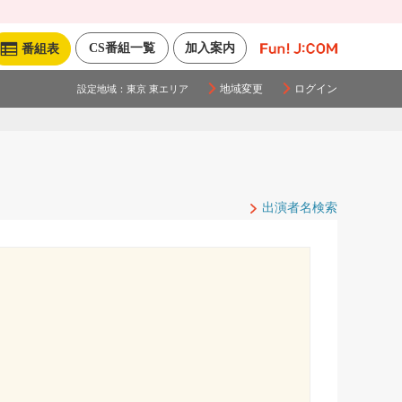
CS番組一覧
加入案内
番組表
地域変更
ログイン
設定地域：
東京 東エリア
出演者名検索