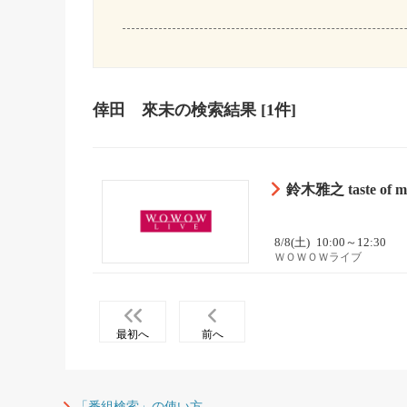
倖田 來未
の検索結果
[1件]
鈴木雅之 taste of ma
8/8(土)
10:00～12:30
ＷＯＷＯＷライブ
最初へ
前へ
「番組検索」の使い方