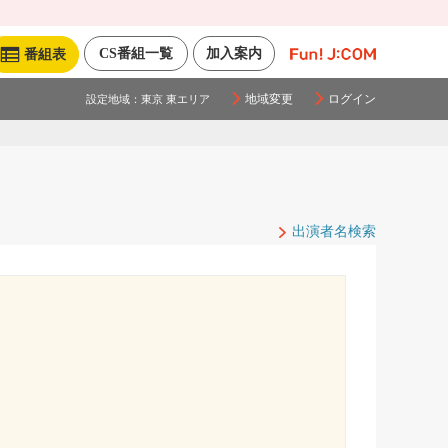
CS番組一覧
加入案内
番組表
地域変更
ログイン
設定地域：
東京 東エリア
出演者名検索