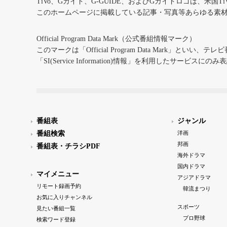
TiVo、Gガイド、G-GUIDE、およびGガイドロゴは、米国T
このホームページに掲載している記事・写真等あらゆる素
Official Program Data Mark（公式番組情報マーク）
このマークは「Official Program Data Mark」といい
「SI(Service Information)情報」を利用したサービ
番組表
ジャンル
番組検索
洋画
邦画
番組表・チラシPDF
海外ドラマ
国内ドラマ
マイメニュー
アジアドラマ
リモート録画予約
韓流まつり
お気に入りチャンネル
スポーツ
見たい番組一覧
プロ野球
検索ワード登録