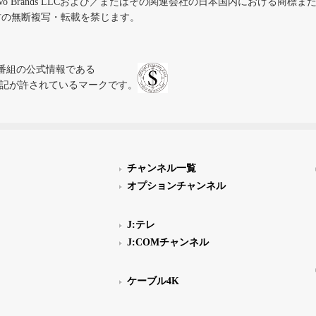
iVo Brands LLCおよび／またはその関連会社の日本国内における商標
材の無断複写・転載を禁じます。
、テレビ番組の公式情報である
スにのみ表記が許されているマークです。
チャンネル一覧
オプションチャンネル
J:テレ
J:COMチャンネル
ケーブル4K