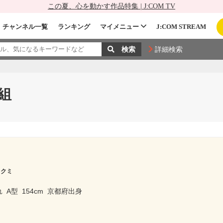
この夏、心を動かす作品特集 | J:COM TV
チャンネル一覧
ランキング
マイメニュー
J:COM STREAM
詳細検索
組
 クミ
れ
A型
154cm
京都府出身