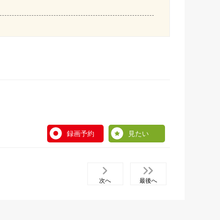
録画予約
見たい
次へ
最後へ