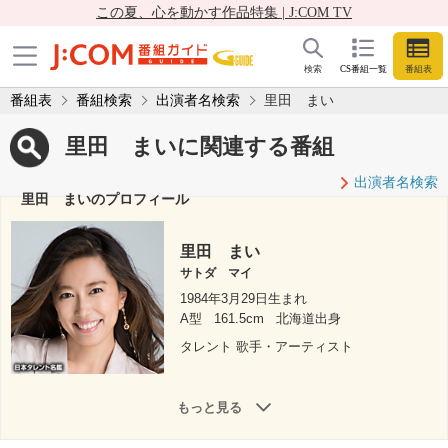
この夏、心を動かす作品特集 | J:COM TV
検索
CS番組一覧
番組表
番組表
番組検索
出演者名検索
里田 まい
里田 まいに関連する番組
出演者名検索
里田 まいのプロフィール
里田 まい
サトダ マイ
1984年3月29日生まれ
A型
161.5cm
北海道出身
タレント 歌手・アーティスト
もっと見る