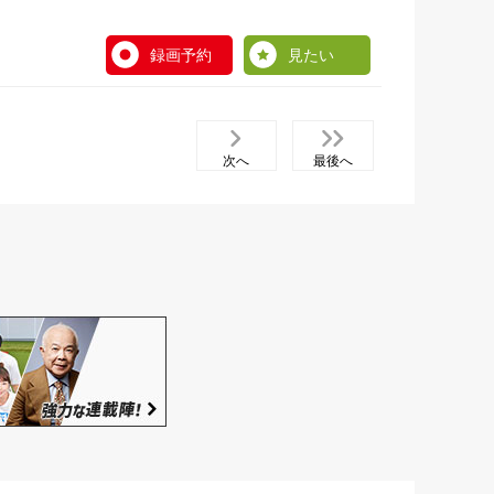
録画予約
見たい
次へ
最後へ