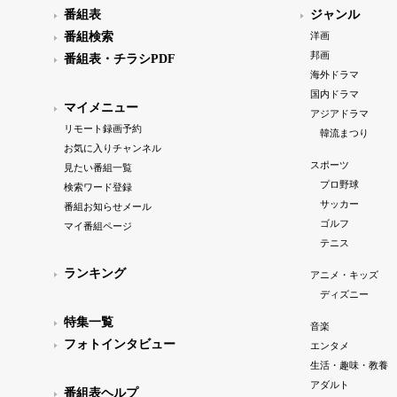
番組表
ジャンル
番組検索
洋画
邦画
番組表・チラシPDF
海外ドラマ
国内ドラマ
マイメニュー
アジアドラマ
リモート録画予約
韓流まつり
お気に入りチャンネル
スポーツ
見たい番組一覧
プロ野球
検索ワード登録
サッカー
番組お知らせメール
ゴルフ
マイ番組ページ
テニス
ランキング
アニメ・キッズ
ディズニー
特集一覧
音楽
フォトインタビュー
エンタメ
生活・趣味・教養
アダルト
番組表ヘルプ