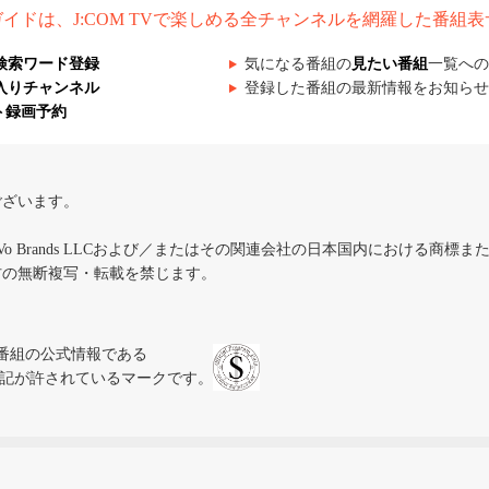
組ガイドは、J:COM TVで楽しめる全チャンネルを網羅した番組
検索ワード登録
気になる番組の
見たい番組
一覧への
入りチャンネル
登録した番組の最新情報をお知らせ
ト録画予約
ございます。
iVo Brands LLCおよび／またはその関連会社の日本国内における商標
材の無断複写・転載を禁じます。
、テレビ番組の公式情報である
スにのみ表記が許されているマークです。