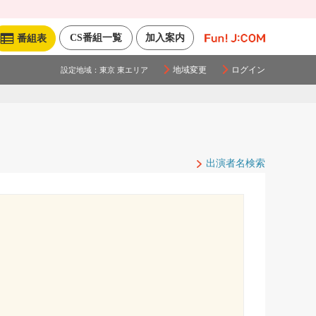
CS番組一覧
加入案内
番組表
地域変更
ログイン
設定地域：
東京 東エリア
出演者名検索