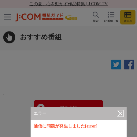
この夏、心を動かす作品特集 | J:COM TV
検索
CS番組一覧
番組表
おすすめ番組
録画予約
エラー
通信に問題が発生しました[error]