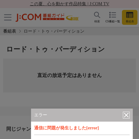
この夏、心を動かす作品特集 | J:COM TV
検索
CS番組一覧
番組表
番組表
ロード・トゥ・パーディション
ロード・トゥ・パーディション
直近の放送予定はありません
エラー
通信に問題が発生しました[error]
同じジャンルのおすすめ番組