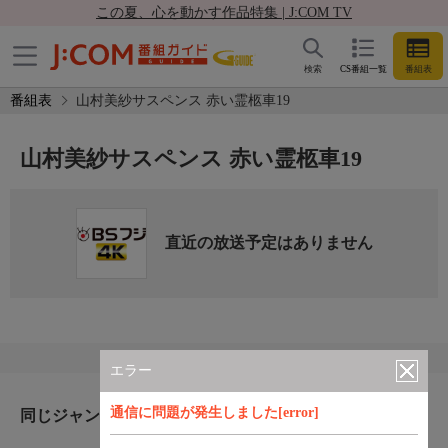
この夏、心を動かす作品特集 | J:COM TV
検索
CS番組一覧
番組表
番組表
山村美紗サスペンス 赤い霊柩車19
山村美紗サスペンス 赤い霊柩車19
直近の放送予定はありません
エラー
通信に問題が発生しました[error]
同じジャンルのおすすめ番組