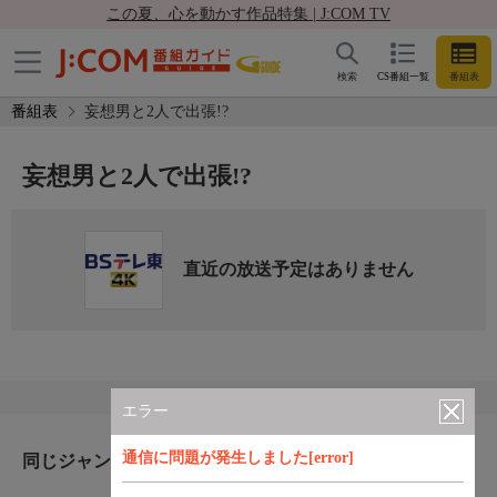
この夏、心を動かす作品特集 | J:COM TV
検索
CS番組一覧
番組表
番組表
妄想男と2人で出張!?
妄想男と2人で出張!?
直近の放送予定はありません
エラー
通信に問題が発生しました[error]
同じジャンルのおすすめ番組