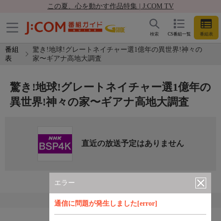
この夏、心を動かす作品特集 | J:COM TV
検索
CS番組一覧
番組表
番組
驚き!地球!グレートネイチャー選1億年の異世界!神々の
表
家〜ギアナ高地大調査
驚き!地球!グレートネイチャー選1億年の
異世界!神々の家〜ギアナ高地大調査
直近の放送予定はありません
エラー
通信に問題が発生しました[error]