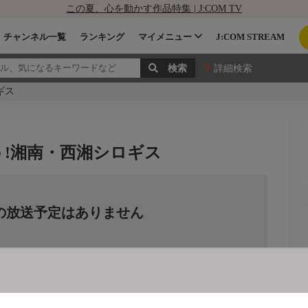
この夏、心を動かす作品特集 | J:COM TV
チャンネル一覧
ランキング
マイメニュー
J:COM STREAM
詳細検索
ギス
う!湘南・西湘シロギス
の放送予定はありません