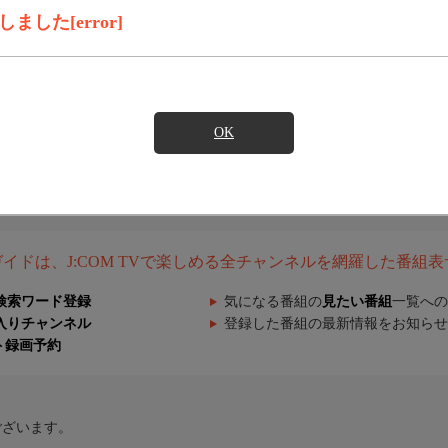
した[error]
OK
組ガイドは、J:COM TVで楽しめる全チャンネルを網羅した番組
検索ワード登録
気になる番組の
見たい番組
一覧への
入りチャンネル
登録した番組の最新情報をお知らせ
ト録画予約
ございます。