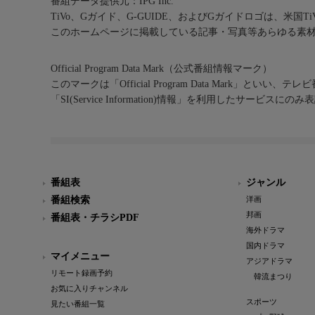
番組データ提供元：IPG Inc.
TiVo、Gガイド、G-GUIDE、およびGガイドロゴは、米国T
このホームページに掲載している記事・写真等あらゆる素
Official Program Data Mark（公式番組情報マーク）
このマークは「Official Program Data Mark」といい
「SI(Service Information)情報」を利用したサービ
番組表
ジャンル
番組検索
洋画
邦画
番組表・チラシPDF
海外ドラマ
国内ドラマ
マイメニュー
アジアドラマ
リモート録画予約
韓流まつり
お気に入りチャンネル
スポーツ
見たい番組一覧