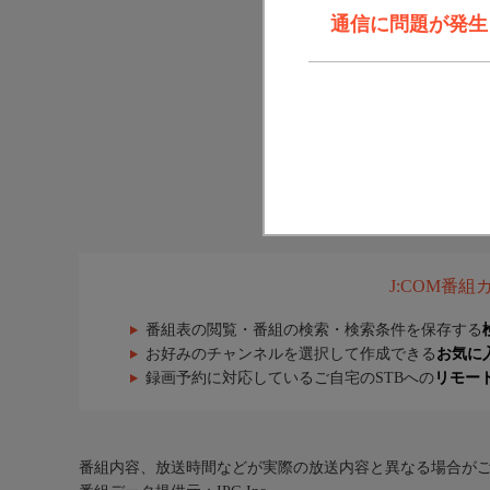
通信に問題が発生しま
J:COM番
番組表の閲覧・番組の検索・検索条件を保存する
お好みのチャンネルを選択して作成できる
お気に
録画予約に対応しているご自宅のSTBへの
リモー
番組内容、放送時間などが実際の放送内容と異なる場合が