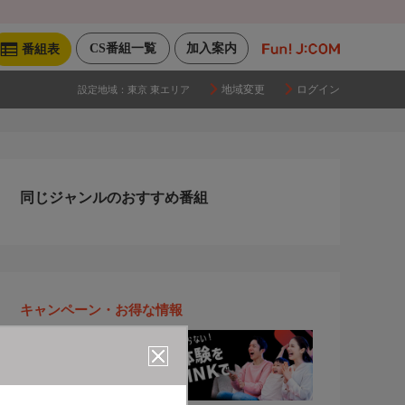
CS番組一覧
加入案内
番組表
地域変更
ログイン
設定地域：
東京 東エリア
同じジャンルのおすすめ番組
キャンペーン・お得な情報