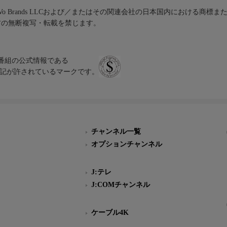
iVo Brands LLCおよび／またはその関連会社の日本国内における商標
材の無断複写・転載を禁じます。
、テレビ番組の公式情報である
スにのみ表記が許されているマークです。
チャンネル一覧
オプションチャンネル
J:テレ
J:COMチャンネル
ケーブル4K