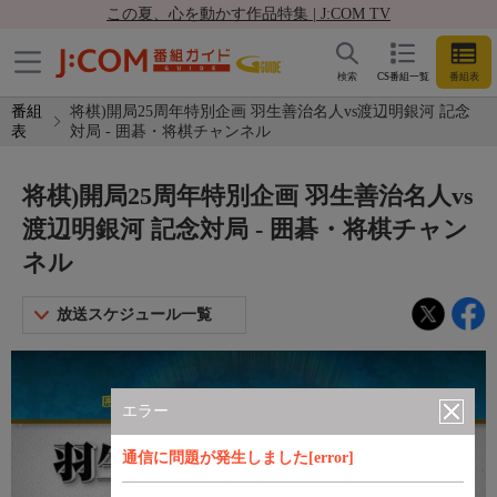
この夏、心を動かす作品特集 | J:COM TV
検索
CS番組一覧
番組表
番組
将棋)開局25周年特別企画 羽生善治名人vs渡辺明銀河 記念
表
対局 - 囲碁・将棋チャンネル
将棋)開局25周年特別企画 羽生善治名人vs
渡辺明銀河 記念対局 - 囲碁・将棋チャン
ネル
放送スケジュール一覧
エラー
通信に問題が発生しました[error]