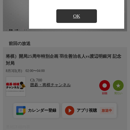
OK
前回の放送
将棋）開局25周年特別企画 羽生善治名人vs渡辺明銀河 記念
対局
8月3日(月)
02:00〜04:00
Ch.700
囲碁・将棋チャンネル
カレンダー登録
アプリ視聴
放送中
番組詳細内容