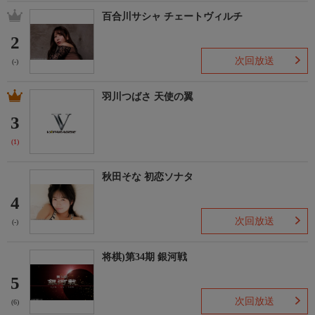
百合川サシャ チェートヴィルチ
2
次回放送
(-)
羽川つばさ 天使の翼
3
(1)
秋田そな 初恋ソナタ
4
次回放送
(-)
将棋)第34期 銀河戦
5
次回放送
(6)