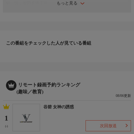
もっと見る
解 説：郷田真隆王将
聞き手：清水市代女流六段
この番組をチェックした人が見ている番組
リモート録画予約ランキング
(趣味／教育)
08/06更新
谷碧 女神の誘惑
1
次回放送
(-)