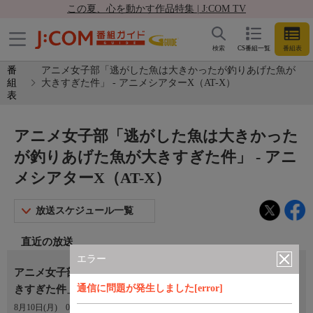
この夏、心を動かす作品特集 | J:COM TV
検索
CS番組一覧
番組表
番
アニメ女子部「逃がした魚は大きかったが釣りあげた魚が
組
大きすぎた件」 - アニメシアターX（AT-X）
表
アニメ女子部「逃がした魚は大きかった
が釣りあげた魚が大きすぎた件」 - アニ
メシアターX（AT-X）
放送スケジュール一覧
直近の放送
エラー
アニメ女子部「逃がした魚は大きかったが釣りあげた魚が大
通信に問題が発生しました[error]
きすぎた件」 #03
8月10日(月)
08:00〜08:30