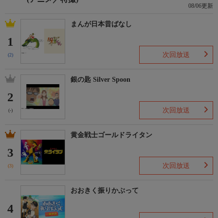
08/06更新
まんが日本昔ばなし
1
次回放送
(2)
銀の匙 Silver Spoon
2
次回放送
(-)
黄金戦士ゴールドライタン
3
次回放送
(3)
おおきく振りかぶって
4