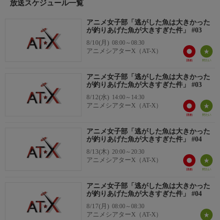
たところ、王立学園の卒業パーティーの場で初対面の王子レナー
放送スケジュール一覧
トから身に覚えのない婚約破棄を宣言されてしまう――！
アニメ女子部「逃がした魚は大きかった
＜キャスト＞
が釣りあげた魚が大きすぎた件」 #03
マリーア・アンノヴァッツィ(通称ミミ)：芹澤 優／レナート・デ
8/10(月)
08:00～08:30
ィ・ルビーニ：田丸篤志／アイーダ・アメーティス：早見沙織／
アニメシアターX（AT-X）
プラチド・ディ・ルビーニ：梅田修一朗／ライモンド・チガー
タ：八代 拓／イレネオ・マルケイ：花江夏樹／エレオノラ・カ
アニメ女子部「逃がした魚は大きかった
シャーリ：前田佳織里／ロザリア・ピノッティ：大久保瑠美／ミ
が釣りあげた魚が大きすぎた件」 #03
ミ父：稲田 徹／ルビーニ王妃：甲斐田裕子／ゴッフレード：濱
8/12(水)
14:00～14:30
野大輝／マッキオ：駒田 航
アニメシアターX（AT-X）
アニメ女子部「逃がした魚は大きかった
が釣りあげた魚が大きすぎた件」 #04
8/13(木)
20:00～20:30
アニメシアターX（AT-X）
アニメ女子部「逃がした魚は大きかった
が釣りあげた魚が大きすぎた件」 #04
8/17(月)
08:00～08:30
アニメシアターX（AT-X）