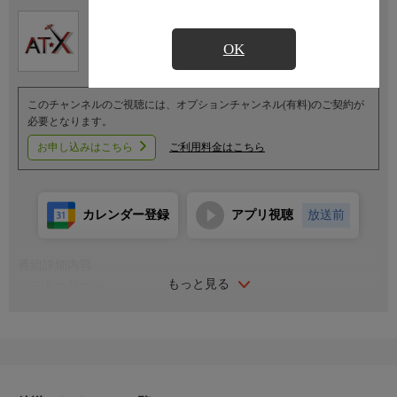
Ch.605
オプション
アニメシアターX（AT-X）
OK
このチャンネルのご視聴には、オプションチャンネル(有料)のご契約が
必要となります。
お申し込みはこちら
ご利用料金はこちら
カレンダー登録
アプリ視聴
放送前
番組詳細内容
もっと見る
＜ストーリー＞
武道の名家であるアンノヴァッツィ公爵家の令嬢マリーアは、末
っ子ながらに「武術の才能」を見出され、跡取りとして育てられ
た。しかし、弟が生まれたことにより急遽その役目を降りること
に…。父からなるべく優良物件の婿を探せと命じられ、遠縁の親
戚アイーダを頼って隣国のルビーニ王国へ留学し婚活に励んでい