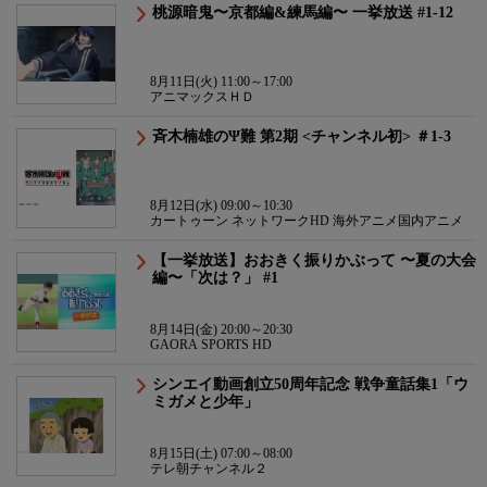
桃源暗鬼〜京都編&練馬編〜 一挙放送 #1-12
8月11日(火) 11:00～17:00
アニマックスＨＤ
斉木楠雄のΨ難 第2期 <チャンネル初> ＃1-3
8月12日(水) 09:00～10:30
カートゥーン ネットワークHD 海外アニメ国内アニメ
【一挙放送】おおきく振りかぶって 〜夏の大会
編〜「次は？」 #1
8月14日(金) 20:00～20:30
GAORA SPORTS HD
シンエイ動画創立50周年記念 戦争童話集1「ウ
ミガメと少年」
8月15日(土) 07:00～08:00
テレ朝チャンネル２