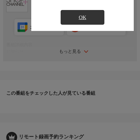
OK
カレンダー登録
アプリ視聴
放送中
番組詳細内容
もっと見る
お知らせ
日本初のショッピング専門チャンネルとして1996年にスタート。
ファッション、ビューティー、ホームグッズ、グルメなど、バイ
ヤーが厳選した商品を24時間ご紹介。世界中の逸品に出会う喜び
を生放送ならではの臨場感と一緒にお楽しみください。
＊ライブ放送につき、番組および商品内容に変更が生じる場合も
この番組をチェックした人が見ている番組
ございます。
ＨＰ：https://www.shopch.jp
リモート録画予約ランキング