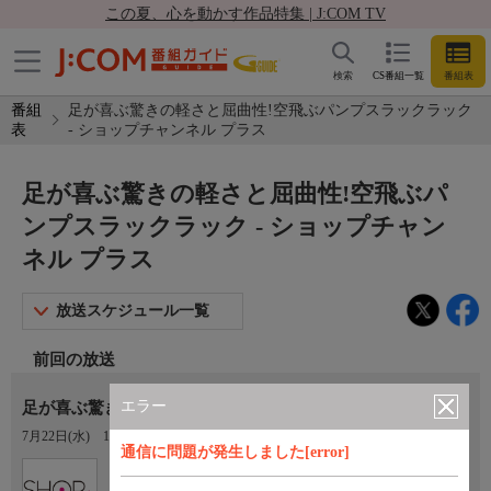
この夏、心を動かす作品特集 | J:COM TV
検索
CS番組一覧
番組表
番組
足が喜ぶ驚きの軽さと屈曲性!空飛ぶパンプスラックラック
表
- ショップチャンネル プラス
足が喜ぶ驚きの軽さと屈曲性!空飛ぶパ
ンプスラックラック - ショップチャン
ネル プラス
放送スケジュール一覧
前回の放送
エラー
足が喜ぶ驚きの軽さと屈曲性！空飛ぶパンプスラックラック
7月22日(水)
14:00〜15:00
通信に問題が発生しました[error]
Ch.204
ショップチャンネル プラス