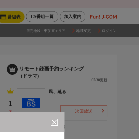
CS番組一覧
加入案内
番組表
地域変更
ログイン
設定地域：
東京 東エリア
リモート録画予約ランキング
(ドラマ)
07/30更新
風、薫る
1
次回放送
(1)
ひまわり
2