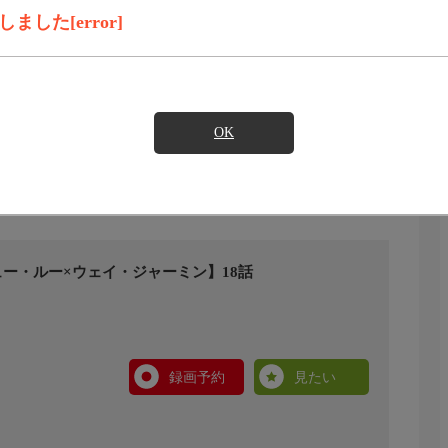
した[error]
OK
ュー・ルー×ウェイ・ジャーミン】18話
録画予約
見たい