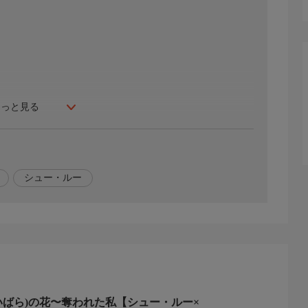
もっと見る
風たち。なぜか怡親王に情報が漏れているため、程風は愛
然、近くにいた自山は2人の会話を聞いてしまう。落ち込む
ってきて、程風を陥れるため自山をうまく説得し抱き込も
シュー・ルー
ジドラ」で検索!
ロー
いばら)の花〜奪われた私【シュー・ルー×