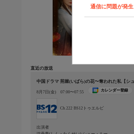
通信に問題が発生しま
直近の放送
中国ドラマ 荊棘(いばら)の花〜奪われた私【シ
カレンダー登録
8月7日(金)
07:00〜07:55
Ch.222
BS12トゥエルビ
出演者
沈丹青(しん・たんせい):シュー・ルー