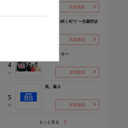
次回放送
(6)
勿忘草の咲く町で 〜安曇野診
療記〜
3
次回放送
(4)
キイハンター
4
次回放送
(-)
風、薫る
5
次回放送
(5)
もっと見る