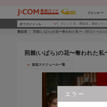
ジャンル
番組表
荊棘(いばら)の花〜奪われた私〜 - BS12トゥエル
荊棘(いばら)の花〜奪われた私〜 
放送スケジュール一覧
エラー