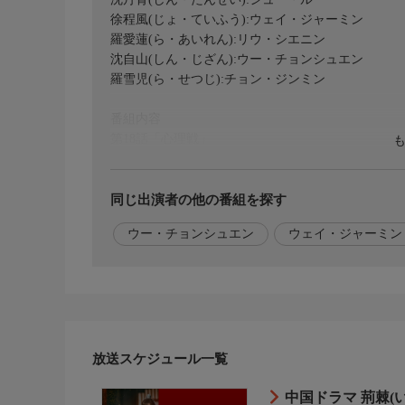
徐程風(じょ・ていふう):ウェイ・ジャーミン
羅愛蓮(ら・あいれん):リウ・シエニン
沈自山(しん・じざん):ウー・チョンシュエン
羅雪児(ら・せつじ):チョン・ジンミン
番組内容
第18話「心理戦」
宝蔵図の謎を解く手がかりとなる絵と詩を調べる程
蓮に、重要な情報は自山に伏せるように伝える。偶
自山は夜、酒で気分を紛らわす。そこへ怡親王がや
同じ出演者の他の番組を探す
うとする。
ウー・チョンシュエン
ウェイ・ジャーミン
音声
中国語・日本語字幕
おしらせ
■話題のアジアドラマを見逃さない!
詳しい作品情報や今後のラインナップは「BS12 ア
放送スケジュール一覧
最新情報は公式X(旧Twitter)「@BS12_asia」をフォ
中国ドラマ 荊棘(