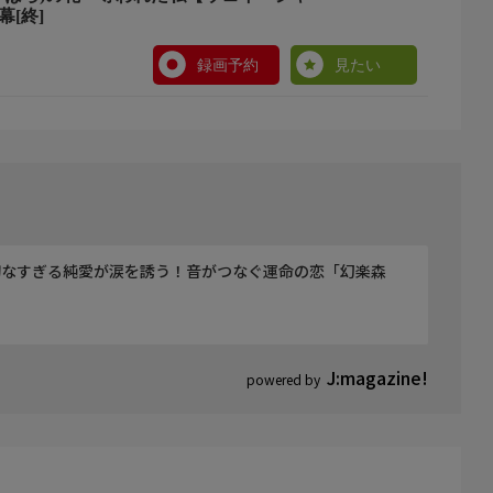
幕[終]
録画予約
見たい
切なすぎる純愛が涙を誘う！音がつなぐ運命の恋「幻楽森
J:magazine!
powered by