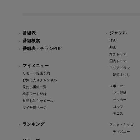
番組表
ジャンル
番組検索
洋画
邦画
番組表・チラシPDF
海外ドラマ
国内ドラマ
マイメニュー
アジアドラマ
リモート録画予約
韓流まつり
お気に入りチャンネル
スポーツ
見たい番組一覧
プロ野球
検索ワード登録
サッカー
番組お知らせメール
ゴルフ
マイ番組ページ
テニス
ランキング
アニメ・キッズ
ディズニー