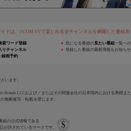
組ガイドは、J:COM TVで楽しめる全チャンネルを網羅した番組
検索ワード登録
気になる番組の
見たい番組
一覧への
入りチャンネル
登録した番組の最新情報をお知らせ
ト録画予約
ございます。
iVo Brands LLCおよび／またはその関連会社の日本国内における商標
材の無断複写・転載を禁じます。
、テレビ番組の公式情報である
スにのみ表記が許されているマークです。