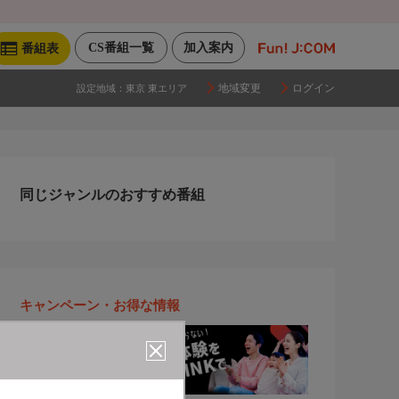
CS番組一覧
加入案内
番組表
地域変更
ログイン
設定地域：
東京 東エリア
同じジャンルのおすすめ番組
キャンペーン・お得な情報