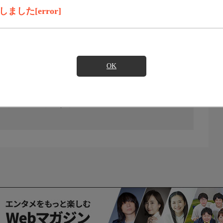
した[error]
OK
の放送予定はありません