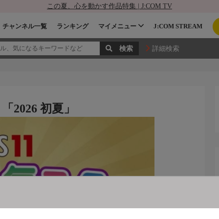
この夏、心を動かす作品特集 | J:COM TV
チャンネル一覧
ランキング
マイメニュー
J:COM STREAM
詳細検索
「2026 初夏」