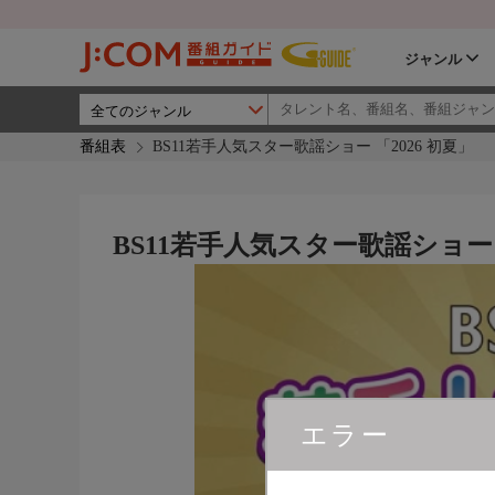
ジャンル
番組表
BS11若手人気スター歌謡ショー 「2026 初夏」
BS11若手人気スター歌謡ショー 
エラー