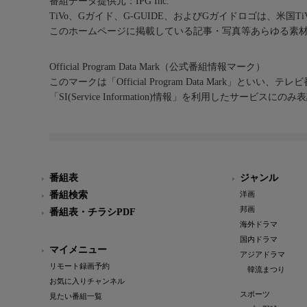
番組データ提供元：IPG Inc.
TiVo、Gガイド、G-GUIDE、およびGガイドロゴは、米国T
このホームページに掲載している記事・写真等あらゆる素
Official Program Data Mark（公式番組情報マーク）
このマークは「Official Program Data Mark」といい
「SI(Service Information)情報」を利用したサービ
番組表
ジャンル
番組検索
洋画
邦画
番組表・チラシPDF
海外ドラマ
国内ドラマ
マイメニュー
アジアドラマ
リモート録画予約
韓流まつり
お気に入りチャンネル
スポーツ
見たい番組一覧