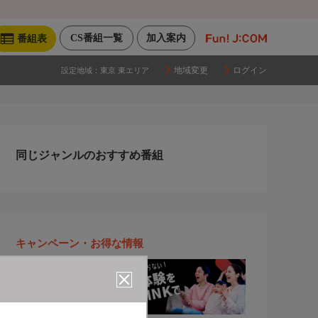
CS番組一覧
加入案内
番組表
地域変更
ログイン
設定地域：
東京 東エリア
同じジャンルのおすすめ番組
キャンペーン・お得な情報