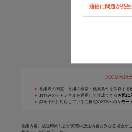
通信に問題が発生しま
J:COM番
番組表の閲覧・番組の検索・検索条件を保存する
お好みのチャンネルを選択して作成できる
お気に
録画予約に対応しているご自宅のSTBへの
リモー
番組内容、放送時間などが実際の放送内容と異なる場合が