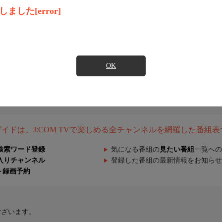
した[error]
OK
組ガイドは、J:COM TVで楽しめる全チャンネルを網羅した番組
検索ワード登録
気になる番組の
見たい番組
一覧への
入りチャンネル
登録した番組の最新情報をお知らせ
ト録画予約
ございます。