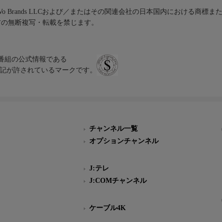
iVo Brands LLCおよび／またはその関連会社の日本国内における商標
材の無断複写・転載を禁じます。
、テレビ番組の公式情報である
スにのみ表記が許されているマークです。
チャンネル一覧
オプションチャンネル
J:テレ
J:COMチャンネル
ケーブル4K