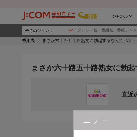
ジャンル
番組表
まさか六十路五十路熟女に勃起するなんてベスト
まさか六十路五十路熟女に勃起
直近
エラー