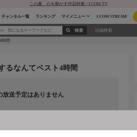
この夏、心を動かす作品特集 | J:COM TV
チャンネル一覧
ランキング
マイメニュー
J:COM STREAM
詳細検索
4時間
するなんてベスト4時間
の放送予定はありません