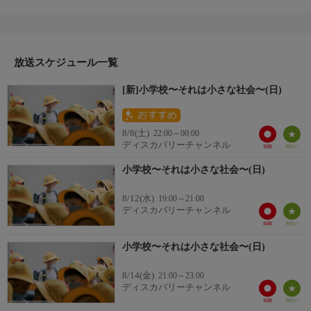
もの。カメラは、1年生と6年生に焦点を絞り、春夏秋冬、彼らの
学校生活を追う。コロナ禍において学校行事実施の有無に悩み、
安全と犠牲をめぐる議論を重ねる教師、社会生活におけるマナー
を学んでいく１年生、経験を重ね次章への準備を始める６年
生…。社会の一員として生きていくために、ものごとをやり遂げ
放送スケジュール一覧
る責任感や、そこで得られる達成感を感じて学び、
[新]小学校〜それは小さな社会〜(日)
また“誰か
番組詳細
のために何かをする喜び”も体験するのだ。
8/8(土)
22:00～00:00
ディスカバリーチャンネル
小学校〜それは小さな社会〜(日)
8/12(水)
19:00～21:00
ディスカバリーチャンネル
小学校〜それは小さな社会〜(日)
8/14(金)
21:00～23:00
ディスカバリーチャンネル