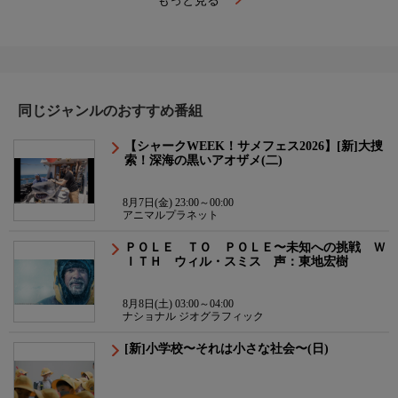
もっと見る
同じジャンルのおすすめ番組
【シャークWEEK！サメフェス2026】[新]大捜
索！深海の黒いアオザメ(二)
8月7日(金) 23:00～00:00
アニマルプラネット
ＰＯＬＥ ＴＯ ＰＯＬＥ〜未知への挑戦 Ｗ
ＩＴＨ ウィル・スミス 声：東地宏樹
8月8日(土) 03:00～04:00
ナショナル ジオグラフィック
[新]小学校〜それは小さな社会〜(日)