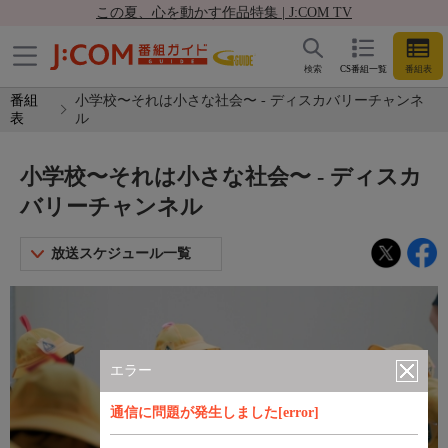
この夏、心を動かす作品特集 | J:COM TV
検索
CS番組一覧
番組表
番組
小学校〜それは小さな社会〜 - ディスカバリーチャンネ
表
ル
小学校〜それは小さな社会〜 - ディスカ
バリーチャンネル
放送スケジュール一覧
エラー
通信に問題が発生しました[error]