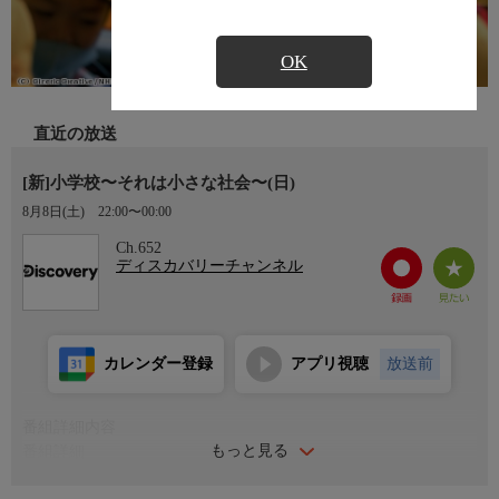
OK
直近の放送
[新]小学校〜それは小さな社会〜(日)
8月8日(土)
22:00〜00:00
Ch.652
ディスカバリーチャンネル
カレンダー登録
アプリ視聴
放送前
番組詳細内容
もっと見る
番組詳細
桜が満開の4月。新年度は入学式から始まる。主人公は学校その