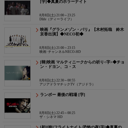
[字]◆真夏のホラーナイト
8月8日(土) 21:00～23:25
Dlife（ディーライフ）
映画『グランメゾン・パリ』【木村拓哉 鈴木
京香出演】◆NECO初◆
8月8日(土) 21:00～23:15
映画･チャンネルNECO-HD
[韓]映画 マルティニークからの祈り<字>◆チョ
ン・ドヨン、コ・ス
8月8日(土) 22:30～00:55
アジアドラマチックTV（アジドラ）
ランボー 最後の戦場 [字]
8月8日(土) 22:45～00:25
ザ・シネマ HD
[初][映]フライトナイト/恐怖の夜[字]◆真夏の