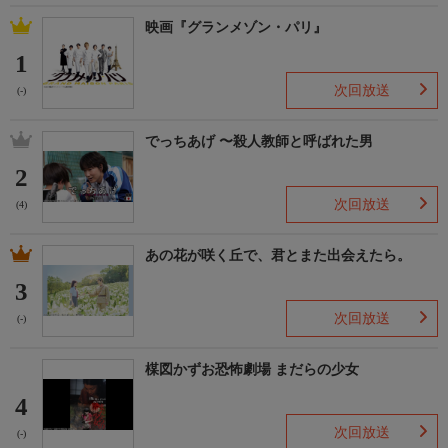
映画『グランメゾン・パリ』
1
次回放送
(-)
でっちあげ 〜殺人教師と呼ばれた男
2
次回放送
(4)
あの花が咲く丘で、君とまた出会えたら。
3
次回放送
(-)
楳図かずお恐怖劇場 まだらの少女
4
次回放送
(-)