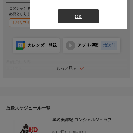
このチャンネルのご視聴には、オプションチャンネル(有料)のご契約が
必要となります。
OK
お得な料金割引キャンペーン実施中
カレンダー登録
アプリ視聴
放送前
番組詳細内容
もっと見る
番組内容
出演：星名美津紀
南国の楽園・バリを舞台に際どいセクシーランジェリーや爽やか
な水着姿、キュートな眼鏡姿など、美津紀ちゃんとのリゾートラ
ブをご堪能あれ！〈プロフィール〉生年月日:1996年5月14日 サイ
ズ:T164 B92 W64 H88 血液型:A型 趣味:魚釣り、乗馬、ゲー
ム 特技:おつまみ作り
放送スケジュール一覧
星名美津紀 コンシェルジュラブ
8/16(日)
00:30～03:00