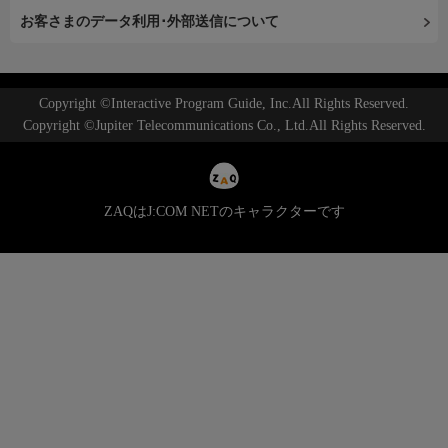
お客さまのデータ利用･外部送信について
Copyright ©Interactive Program Guide, Inc.All Rights Reserved.
Copyright ©Jupiter Telecommunications Co., Ltd.All Rights Reserved.
ZAQはJ:COM NETのキャラクターです