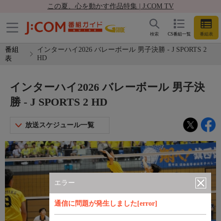
この夏、心を動かす作品特集 | J:COM TV
検索
CS番組一覧
番組表
番組
インターハイ2026 バレーボール 男子決勝 - J SPORTS 2
HD
表
インターハイ2026 バレーボール 男子決
勝 - J SPORTS 2 HD
放送スケジュール一覧
エラー
通信に問題が発生しました[error]