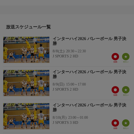
技大会＞
〜男子 決勝〜
解説：高橋塁
放送スケジュール一覧
実況：足立清紀
開催日：2026年8月8日
インターハイ2026 バレーボール 男子決
会場：島津アリーナ京都(京都府立体育館)，京都府京都市
勝
番組内容
8/8(土)
20:30～22:30
部活に燃える高校生たちの真夏の祭典、全国高等学校総合体育大
J SPORTS 2 HD
会(インターハイ)。
各都道府県の予選を勝ち抜いた精鋭が、夏の日本一を目指して激
インターハイ2026 バレーボール 男子決
闘を繰り広げる。
勝
8/9(日)
15:00～17:00
高校生活3年間の中で、各都道府県予選を勝ち抜いてきたチーム
J SPORTS 2 HD
でなければ経験できない舞台になるため、選手それぞれの思いが
詰まった物語が毎年生まれる。
インターハイ2026 バレーボール 男子決
青春時代をバレーボールに懸ける高校生たちの熱い戦いに注目！
勝
番組内容
8/10(月)
23:00～01:00
【J SPORTS公式HP】
J SPORTS 3 HD
https://www.jsports.co.jp/basketball/interhigh/